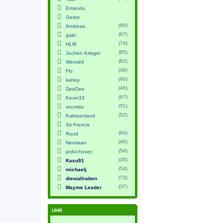
Emandu
Gerlot
(68)
Andreas
(67)
gabi
(74)
HLM
(85)
Jochen Krieger
(82)
Winni44
(48)
Flo
(90)
kahey
(46)
DeeDee
(67)
Kevin33
(51)
vocmiss
(52)
Kakteenland
Sir Frencis
(84)
Ruud
(40)
Nerolaan
(54)
prdochovec
(35)
Kasu91
(54)
michaelj
(73)
diewallraben
(37)
Mayme Leader
UHR