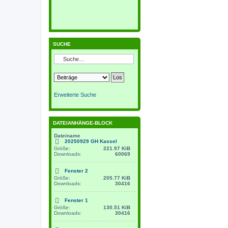
SUCHE
Erweiterte Suche
DATEIANHÄNGE-BLOCK
Dateiname
20250929 GH Kassel
Größe:
221.97 KiB
Downloads:
60069
Fenster 2
Größe:
205.77 KiB
Downloads:
30416
Fenster 1
Größe:
130.51 KiB
Downloads:
30416