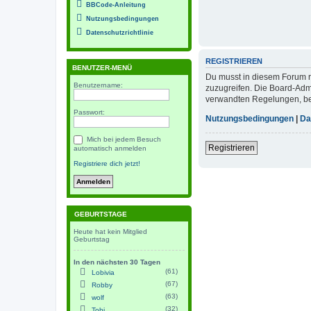
BBCode-Anleitung
Nutzungsbedingungen
Datenschutzrichtlinie
REGISTRIEREN
BENUTZER-MENÜ
Du musst in diesem Forum re
Benutzername:
zuzugreifen. Die Board-Adm
verwandten Regelungen, bevo
Passwort:
Nutzungsbedingungen
|
Da
Mich bei jedem Besuch
Registrieren
automatisch anmelden
Registriere dich jetzt!
GEBURTSTAGE
Heute hat kein Mitglied
Geburtstag
In den nächsten 30 Tagen
(61)
Lobivia
(67)
Robby
(63)
wolf
(32)
Tobi