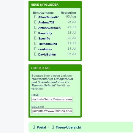
NEUE MITGLIEDER
Benutzername
Registriert
05 Aug
AllanReuter67
25 Jul
Andrew736
22 Jul
AntonAuerbach
22 Jul
Kaevorlly
22 Jul
Specific
21 Jul
TillmannLind
14 Jul
ramfuture
06 Jul
DavidSeifert
LINK ZU UNS
Benutze bitte diesen Link um
"Kakteenforum Lithopsforum
und Sukkulentenforum von
Thomas Schmid"
bei dir zu
verlinken:
HTML:
BBCode:
Portal
Foren-Übersicht