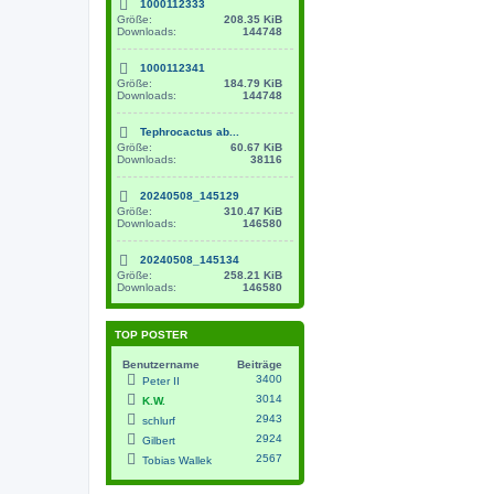
1000112333
Größe:
208.35 KiB
Downloads:
144748
1000112341
Größe:
184.79 KiB
Downloads:
144748
Tephrocactus ab...
Größe:
60.67 KiB
Downloads:
38116
20240508_145129
Größe:
310.47 KiB
Downloads:
146580
20240508_145134
Größe:
258.21 KiB
Downloads:
146580
TOP POSTER
Benutzername
Beiträge
3400
Peter II
3014
K.W.
2943
schlurf
2924
Gilbert
2567
Tobias Wallek