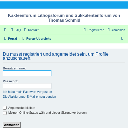
Kakteenforum Lithopsforum und Sukkulentenforum von
Thomas Schmid
FAQ
Kontakt
Registrieren
Anmelden
S
Portal
Foren-Übersicht
u
c
Du musst registriert und angemeldet sein, um Profile
anzuschauen.
h
e
Benutzername:
Passwort:
Ich habe mein Passwort vergessen
Die Aktivierungs-E-Mail erneut senden
Angemeldet bleiben
Meinen Online-Status während dieser Sitzung verbergen