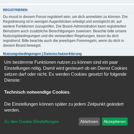
REGISTRIEREN
Du musst in diesem Forum registriert sein, um dich anmelden zu können. Die
Registrierung ist in wenigen Augenblicken erledigt und ermöglicht dir, auf
weitere Funktionen zuzugreifen. Die Board-Administration kann registrierten
Benutzern auch zusätzliche Berechtigungen zuweisen. Beachte bitte unsere
Nutzungsbedingungen und die verwandten Regelungen, bevor du dich
registrierst. Bitte beachte auch die jeweiligen Forenregeln, wenn du dich in
diesem Board bewegst.
Nutzungsbedingungen
|
Datenschutzerklärung
Um bestimmte Funktionen nutzen zu können sind ein paar
Registrieren
Einstellungen nötig. Damit wird gesteuert ob ein Dienst Cookies
setzen darf oder nicht. Es werden Cookies gesetzt für folgende
Dienste:
Portal
Foren-Übersicht
Alle Zeiten sind
UTC+02:00
Technisch notwendige Cookies
.
Powered by
phpBB
® Forum Software © phpBB Limited
Deutsche Übersetzung durch
phpBB.de
Die Einstellungen können später zu jedem Zeitpunkt geändert
Datenschutz
|
Nutzungsbedingungen
werden.
Zu den Cookie-Einstellungen
Ablehnen
Akzeptieren