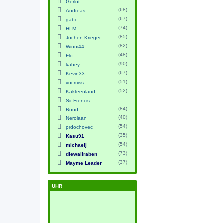
Gerlot
(68)
Andreas
(67)
gabi
(74)
HLM
(85)
Jochen Krieger
(82)
Winni44
(48)
Flo
(90)
kahey
(67)
Kevin33
(51)
vocmiss
(52)
Kakteenland
Sir Frencis
(84)
Ruud
(40)
Nerolaan
(54)
prdochovec
(35)
Kasu91
(54)
michaelj
(73)
diewallraben
(37)
Mayme Leader
UHR