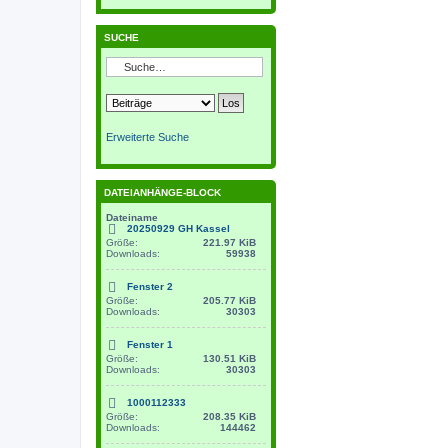
SUCHE
Erweiterte Suche
DATEIANHÄNGE-BLOCK
Dateiname
20250929 GH Kassel
Größe:
221.97 KiB
Downloads:
59938
Fenster 2
Größe:
205.77 KiB
Downloads:
30303
Fenster 1
Größe:
130.51 KiB
Downloads:
30303
1000112333
Größe:
208.35 KiB
Downloads:
144462