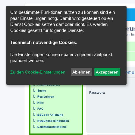
Um bestimmte Funktionen nutzen zu können sind ein
paar Einstellungen nötig. Damit wird gesteuert ob ein
Dienst Cookies setzen darf oder nicht. Es werden
Kakteenforu
Cookies gesetzt für folgende Dienste:
Forum für
Technisch notwendige Cookies
.
Schnellzugriff
FAQ
Kontakt
Die Einstellungen können später zu jedem Zeitpunkt
Portal
Foren-Übersicht
geändert werden.
MENÜ
Zu den Cookie-Einstellungen
Ablehnen
Akzeptieren
Du musst registriert
Inhalt
Benutzername:
Foren-Übersicht
Suche
Passwort:
Registrieren
Hilfe
FAQ
BBCode-Anleitung
Nutzungsbedingungen
Datenschutzrichtlinie