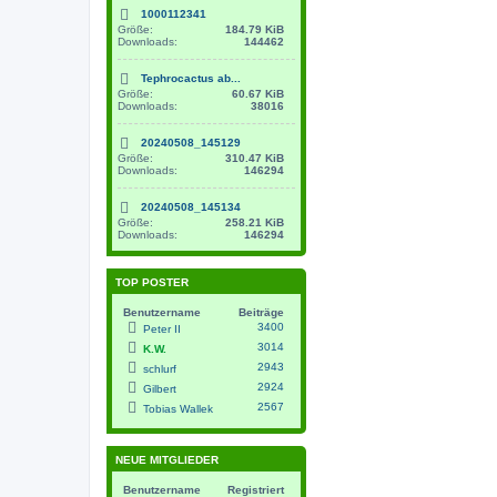
1000112341
Größe:
184.79 KiB
Downloads:
144462
Tephrocactus ab...
Größe:
60.67 KiB
Downloads:
38016
20240508_145129
Größe:
310.47 KiB
Downloads:
146294
20240508_145134
Größe:
258.21 KiB
Downloads:
146294
TOP POSTER
Benutzername
Beiträge
3400
Peter II
3014
K.W.
2943
schlurf
2924
Gilbert
2567
Tobias Wallek
NEUE MITGLIEDER
Benutzername
Registriert