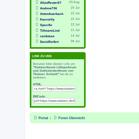
05 Aug
AllanReuter67
25 Jul
Andrew736
22 Jul
AntonAuerbach
22 Jul
Kaevorlly
22 Jul
Specific
21 Jul
TillmannLind
14 Jul
ramfuture
06 Jul
DavidSeifert
LINK ZU UNS
Benutze bitte diesen Link um
"Kakteenforum Lithopsforum
und Sukkulentenforum von
Thomas Schmid"
bei dir zu
verlinken:
HTML:
BBCode:
Portal
Foren-Übersicht