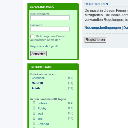
REGISTRIEREN
BENUTZER-MENÜ
Du musst in diesem Forum re
Benutzername:
zuzugreifen. Die Board-Adm
verwandten Regelungen, bevo
Passwort:
Nutzungsbedingungen
|
Da
Mich bei jedem Besuch
Registrieren
automatisch anmelden
Registriere dich jetzt!
GEBURTSTAGE
Glückwünsche an:
ChristianH
(53)
Marie18
(31)
Ankila
(31)
In den nächsten 30 Tagen
(61)
Lobivia
(67)
Robby
(63)
wolf
(32)
Tobi
Emandu