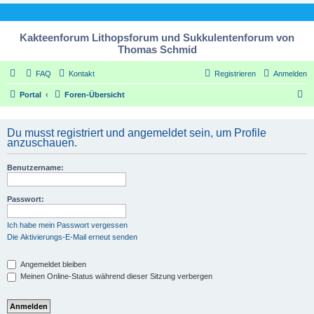
Kakteenforum Lithopsforum und Sukkulentenforum von
Thomas Schmid
FAQ
Kontakt
Registrieren
Anmelden
S
Portal
Foren-Übersicht
u
c
Du musst registriert und angemeldet sein, um Profile
anzuschauen.
h
e
Benutzername:
Passwort:
Ich habe mein Passwort vergessen
Die Aktivierungs-E-Mail erneut senden
Angemeldet bleiben
Meinen Online-Status während dieser Sitzung verbergen