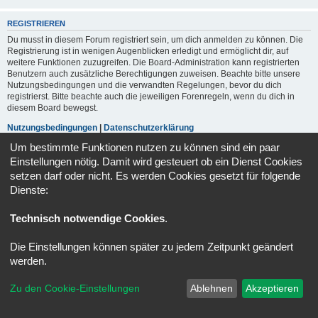
REGISTRIEREN
Du musst in diesem Forum registriert sein, um dich anmelden zu können. Die
Registrierung ist in wenigen Augenblicken erledigt und ermöglicht dir, auf
weitere Funktionen zuzugreifen. Die Board-Administration kann registrierten
Benutzern auch zusätzliche Berechtigungen zuweisen. Beachte bitte unsere
Nutzungsbedingungen und die verwandten Regelungen, bevor du dich
registrierst. Bitte beachte auch die jeweiligen Forenregeln, wenn du dich in
diesem Board bewegst.
Nutzungsbedingungen
|
Datenschutzerklärung
Um bestimmte Funktionen nutzen zu können sind ein paar
Registrieren
Einstellungen nötig. Damit wird gesteuert ob ein Dienst Cookies
setzen darf oder nicht. Es werden Cookies gesetzt für folgende
Dienste:
Portal
Foren-Übersicht
Alle Zeiten sind
UTC+02:00
Technisch notwendige Cookies
.
Kontakt
Impressum
Alle Cookies löschen
Cookie-Einstellungen
Powered by
phpBB
® Forum Software © phpBB Limited
Die Einstellungen können später zu jedem Zeitpunkt geändert
Deutsche Übersetzung durch
phpBB.de
werden.
Datenschutz
|
Nutzungsbedingungen
Zu den Cookie-Einstellungen
Ablehnen
Akzeptieren