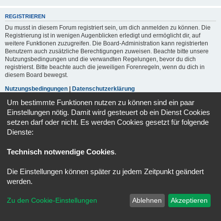
REGISTRIEREN
Du musst in diesem Forum registriert sein, um dich anmelden zu können. Die
Registrierung ist in wenigen Augenblicken erledigt und ermöglicht dir, auf
weitere Funktionen zuzugreifen. Die Board-Administration kann registrierten
Benutzern auch zusätzliche Berechtigungen zuweisen. Beachte bitte unsere
Nutzungsbedingungen und die verwandten Regelungen, bevor du dich
registrierst. Bitte beachte auch die jeweiligen Forenregeln, wenn du dich in
diesem Board bewegst.
Nutzungsbedingungen
|
Datenschutzerklärung
Um bestimmte Funktionen nutzen zu können sind ein paar
Registrieren
Einstellungen nötig. Damit wird gesteuert ob ein Dienst Cookies
setzen darf oder nicht. Es werden Cookies gesetzt für folgende
Dienste:
Portal
Foren-Übersicht
Alle Zeiten sind
UTC+02:00
Technisch notwendige Cookies
.
Powered by
phpBB
® Forum Software © phpBB Limited
Deutsche Übersetzung durch
phpBB.de
Die Einstellungen können später zu jedem Zeitpunkt geändert
Datenschutz
|
Nutzungsbedingungen
werden.
Zu den Cookie-Einstellungen
Ablehnen
Akzeptieren