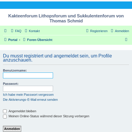
Kakteenforum Lithopsforum und Sukkulentenforum von
Thomas Schmid
FAQ
Kontakt
Registrieren
Anmelden
S
Portal
Foren-Übersicht
u
c
Du musst registriert und angemeldet sein, um Profile
anzuschauen.
h
e
Benutzername:
Passwort:
Ich habe mein Passwort vergessen
Die Aktivierungs-E-Mail erneut senden
Angemeldet bleiben
Meinen Online-Status während dieser Sitzung verbergen