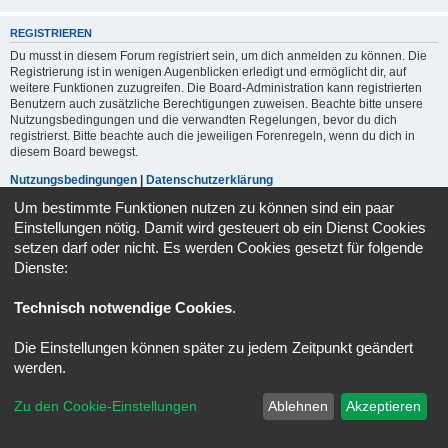
REGISTRIEREN
Du musst in diesem Forum registriert sein, um dich anmelden zu können. Die
Registrierung ist in wenigen Augenblicken erledigt und ermöglicht dir, auf
weitere Funktionen zuzugreifen. Die Board-Administration kann registrierten
Benutzern auch zusätzliche Berechtigungen zuweisen. Beachte bitte unsere
Nutzungsbedingungen und die verwandten Regelungen, bevor du dich
registrierst. Bitte beachte auch die jeweiligen Forenregeln, wenn du dich in
diesem Board bewegst.
Nutzungsbedingungen
|
Datenschutzerklärung
Um bestimmte Funktionen nutzen zu können sind ein paar
Registrieren
Einstellungen nötig. Damit wird gesteuert ob ein Dienst Cookies
setzen darf oder nicht. Es werden Cookies gesetzt für folgende
Dienste:
Portal
Foren-Übersicht
Alle Zeiten sind
UTC+02:00
Technisch notwendige Cookies
.
Powered by
phpBB
® Forum Software © phpBB Limited
Deutsche Übersetzung durch
phpBB.de
Die Einstellungen können später zu jedem Zeitpunkt geändert
Datenschutz
|
Nutzungsbedingungen
werden.
Zu den Cookie-Einstellungen
Ablehnen
Akzeptieren