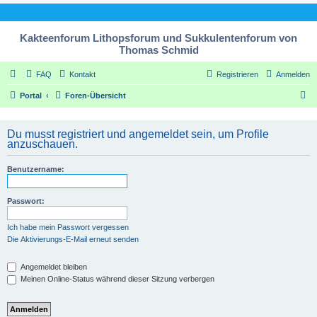
Kakteenforum Lithopsforum und Sukkulentenforum von
Thomas Schmid
FAQ
Kontakt
Registrieren
Anmelden
S
Portal
Foren-Übersicht
u
c
Du musst registriert und angemeldet sein, um Profile
anzuschauen.
h
e
Benutzername:
Passwort:
Ich habe mein Passwort vergessen
Die Aktivierungs-E-Mail erneut senden
Angemeldet bleiben
Meinen Online-Status während dieser Sitzung verbergen