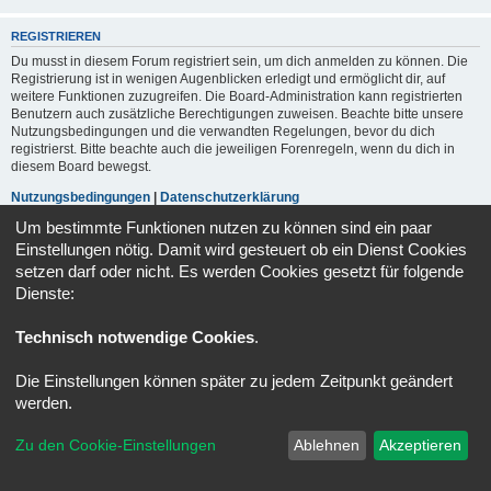
REGISTRIEREN
Du musst in diesem Forum registriert sein, um dich anmelden zu können. Die
Registrierung ist in wenigen Augenblicken erledigt und ermöglicht dir, auf
weitere Funktionen zuzugreifen. Die Board-Administration kann registrierten
Benutzern auch zusätzliche Berechtigungen zuweisen. Beachte bitte unsere
Nutzungsbedingungen und die verwandten Regelungen, bevor du dich
registrierst. Bitte beachte auch die jeweiligen Forenregeln, wenn du dich in
diesem Board bewegst.
Nutzungsbedingungen
|
Datenschutzerklärung
Um bestimmte Funktionen nutzen zu können sind ein paar
Registrieren
Einstellungen nötig. Damit wird gesteuert ob ein Dienst Cookies
setzen darf oder nicht. Es werden Cookies gesetzt für folgende
Dienste:
Portal
Foren-Übersicht
Alle Zeiten sind
UTC+02:00
Technisch notwendige Cookies
.
Kontakt
Impressum
Alle Cookies löschen
Cookie-Einstellungen
Powered by
phpBB
® Forum Software © phpBB Limited
Die Einstellungen können später zu jedem Zeitpunkt geändert
Deutsche Übersetzung durch
phpBB.de
werden.
Datenschutz
|
Nutzungsbedingungen
Zu den Cookie-Einstellungen
Ablehnen
Akzeptieren