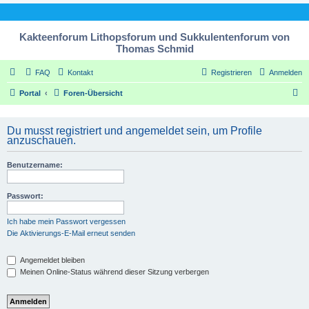
Kakteenforum Lithopsforum und Sukkulentenforum von
Thomas Schmid
FAQ
Kontakt
Registrieren
Anmelden
S
Portal
Foren-Übersicht
u
c
Du musst registriert und angemeldet sein, um Profile
anzuschauen.
h
e
Benutzername:
Passwort:
Ich habe mein Passwort vergessen
Die Aktivierungs-E-Mail erneut senden
Angemeldet bleiben
Meinen Online-Status während dieser Sitzung verbergen