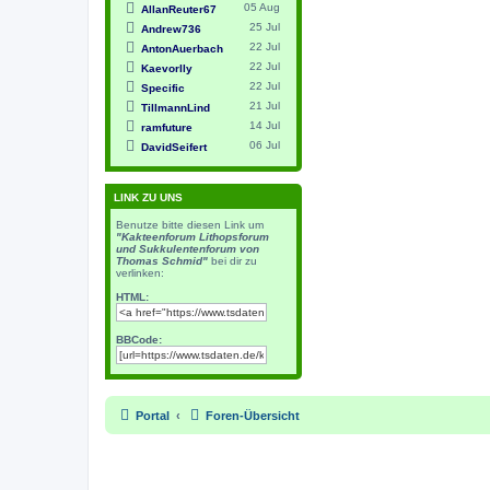
05 Aug
AllanReuter67
25 Jul
Andrew736
22 Jul
AntonAuerbach
22 Jul
Kaevorlly
22 Jul
Specific
21 Jul
TillmannLind
14 Jul
ramfuture
06 Jul
DavidSeifert
LINK ZU UNS
Benutze bitte diesen Link um
"Kakteenforum Lithopsforum
und Sukkulentenforum von
Thomas Schmid"
bei dir zu
verlinken:
HTML:
BBCode:
Portal
Foren-Übersicht