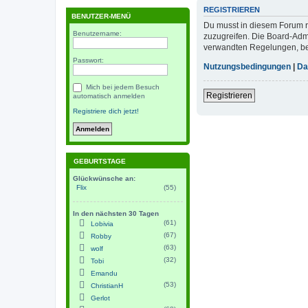
REGISTRIEREN
BENUTZER-MENÜ
Du musst in diesem Forum re
Benutzername:
zuzugreifen. Die Board-Adm
verwandten Regelungen, bevo
Passwort:
Nutzungsbedingungen
|
Da
Mich bei jedem Besuch
Registrieren
automatisch anmelden
Registriere dich jetzt!
GEBURTSTAGE
Glückwünsche an:
Flix
(55)
In den nächsten 30 Tagen
(61)
Lobivia
(67)
Robby
(63)
wolf
(32)
Tobi
Emandu
(53)
ChristianH
Gerlot