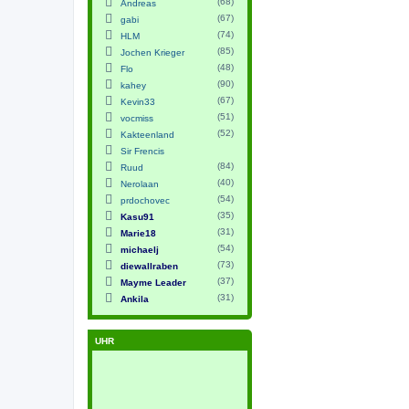
(68)
Andreas
(67)
gabi
(74)
HLM
(85)
Jochen Krieger
(48)
Flo
(90)
kahey
(67)
Kevin33
(51)
vocmiss
(52)
Kakteenland
Sir Frencis
(84)
Ruud
(40)
Nerolaan
(54)
prdochovec
(35)
Kasu91
(31)
Marie18
(54)
michaelj
(73)
diewallraben
(37)
Mayme Leader
(31)
Ankila
UHR