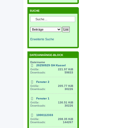
SUCHE
Erweiterte Suche
DATEIANHÄNGE-BLOCK
Dateiname
20250929 GH Kassel
Größe:
221.97 KiB
Downloads:
59833
Fenster 2
Größe:
205.77 KiB
Downloads:
30226
Fenster 1
Größe:
130.51 KiB
Downloads:
30226
1000112333
Größe:
208.35 KiB
Downloads:
144267