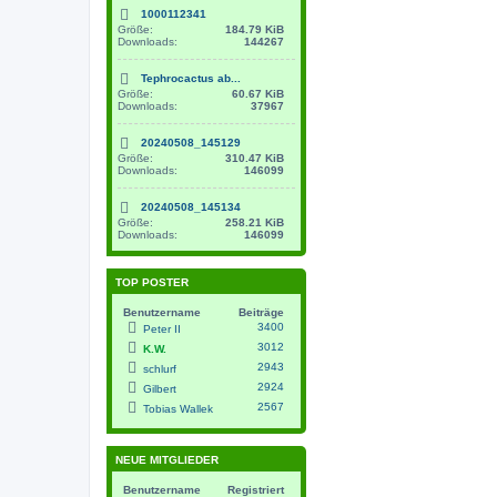
1000112341
Größe:
184.79 KiB
Downloads:
144267
Tephrocactus ab...
Größe:
60.67 KiB
Downloads:
37967
20240508_145129
Größe:
310.47 KiB
Downloads:
146099
20240508_145134
Größe:
258.21 KiB
Downloads:
146099
TOP POSTER
Benutzername
Beiträge
3400
Peter II
3012
K.W.
2943
schlurf
2924
Gilbert
2567
Tobias Wallek
NEUE MITGLIEDER
Benutzername
Registriert