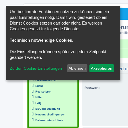
Um bestimmte Funktionen nutzen zu können sind ein
paar Einstellungen nötig. Damit wird gesteuert ob ein
Dienst Cookies setzen darf oder nicht. Es werden
Kakteenforu
Cookies gesetzt für folgende Dienste:
Forum für
Technisch notwendige Cookies
.
Schnellzugriff
FAQ
Kontakt
Die Einstellungen können später zu jedem Zeitpunkt
Portal
Foren-Übersicht
geändert werden.
MENÜ
Zu den Cookie-Einstellungen
Ablehnen
Akzeptieren
Du musst registriert
Inhalt
Benutzername:
Foren-Übersicht
Suche
Passwort:
Registrieren
Hilfe
FAQ
BBCode-Anleitung
Nutzungsbedingungen
Datenschutzrichtlinie