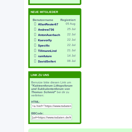
NEUE MITGLIEDER
Benutzername
Registriert
05 Aug
AllanReuter67
25 Jul
Andrew736
22 Jul
AntonAuerbach
22 Jul
Kaevorlly
22 Jul
Specific
21 Jul
TillmannLind
14 Jul
ramfuture
06 Jul
DavidSeifert
LINK ZU UNS
Benutze bitte diesen Link um
"Kakteenforum Lithopsforum
und Sukkulentenforum von
Thomas Schmid"
bei dir zu
verlinken:
HTML:
BBCode: