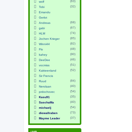
(63)
wolf
(32)
Tobi
Emandu
Gerlot
(68)
Andreas
(67)
gabi
(74)
HLM
(85)
Jochen Krieger
(82)
Winni44
(48)
Flo
(90)
kahey
(46)
DeeDee
(51)
vocmiss
(52)
Kakteenland
Sir Frencis
(84)
Ruud
(40)
Nerolaan
(54)
prdochovec
(35)
Kasu91
(40)
SaschaMa
(54)
michaelj
(73)
diewallraben
(37)
Mayme Leader
UHR