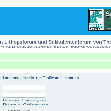
m Lithopsforum und Sukkulentenforum von T
 Kakteen, Lithops und andere Sukkulenten. Treffpunkt für Freunde von Wasserspeichernden
 und angemeldet sein, um Profile anzuschauen.
Ich habe mein Passwort vergessen
Die Aktivierungs-E-Mail erneut senden
Angemeldet bleiben