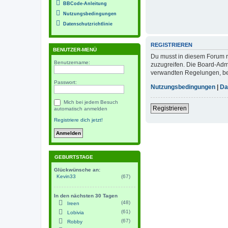
BBCode-Anleitung
Nutzungsbedingungen
Datenschutzrichtlinie
REGISTRIEREN
BENUTZER-MENÜ
Du musst in diesem Forum re
Benutzername:
zuzugreifen. Die Board-Adm
verwandten Regelungen, bevo
Passwort:
Nutzungsbedingungen
|
Da
Mich bei jedem Besuch
Registrieren
automatisch anmelden
Registriere dich jetzt!
GEBURTSTAGE
Glückwünsche an:
Kevin33
(67)
In den nächsten 30 Tagen
(48)
Ireen
(61)
Lobivia
(67)
Robby