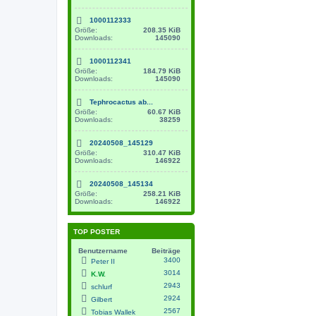
1000112333
Größe:
208.35 KiB
Downloads:
145090
1000112341
Größe:
184.79 KiB
Downloads:
145090
Tephrocactus ab...
Größe:
60.67 KiB
Downloads:
38259
20240508_145129
Größe:
310.47 KiB
Downloads:
146922
20240508_145134
Größe:
258.21 KiB
Downloads:
146922
TOP POSTER
Benutzername
Beiträge
3400
Peter II
3014
K.W.
2943
schlurf
2924
Gilbert
2567
Tobias Wallek