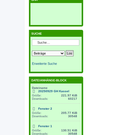
SUCHE
Erweiterte Suche
DATEIANHÄNGE-BLOCK
Dateiname
20250929 GH Kassel
Größe:
221.97 KiB
Downloads:
60217
Fenster 2
Größe:
205.77 KiB
Downloads:
30548
Fenster 1
Größe:
130.51 KiB
Downloads:
30548