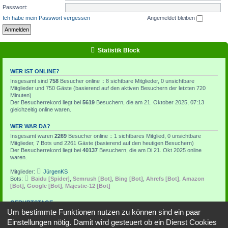
Passwort:
Ich habe mein Passwort vergessen
Angemeldet bleiben
Statistik Block
WER IST ONLINE?
Insgesamt sind
758
Besucher online :: 8 sichtbare Mitglieder, 0 unsichtbare
Mitglieder und 750 Gäste (basierend auf den aktiven Besuchern der letzten 720
Minuten)
Der Besucherrekord liegt bei
5619
Besuchern, die am 21. Oktober 2025, 07:13
gleichzeitig online waren.
WER WAR DA?
Insgesamt waren
2269
Besucher online :: 1 sichtbares Mitglied, 0 unsichtbare
Mitglieder, 7 Bots und 2261 Gäste (basierend auf den heutigen Besuchern)
Der Besucherrekord liegt bei
40137
Besuchern, die am Di 21. Okt 2025 online
waren.
Mitglieder:
JürgenKS
Bots:
Baidu [Spider]
,
Semrush [Bot]
,
Bing [Bot]
,
Ahrefs [Bot]
,
Amazon
[Bot]
,
Google [Bot]
,
Majestic-12 [Bot]
GEBURTSTAGE
Um bestimmte Funktionen nutzen zu können sind ein paar
Heute hat kein Mitglied Geburtstag
Einstellungen nötig. Damit wird gesteuert ob ein Dienst Cookies