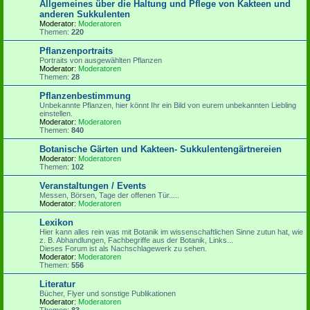
Allgemeines über die Haltung und Pflege von Kakteen und
anderen Sukkulenten
Moderator:
Moderatoren
Themen:
220
Pflanzenportraits
Portraits von ausgewählten Pflanzen
Moderator:
Moderatoren
Themen:
28
Pflanzenbestimmung
Unbekannte Pflanzen, hier könnt Ihr ein Bild von eurem unbekannten Liebling
einstellen.
Moderator:
Moderatoren
Themen:
840
Botanische Gärten und Kakteen- Sukkulentengärtnereien
Moderator:
Moderatoren
Themen:
102
Veranstaltungen / Events
Messen, Börsen, Tage der offenen Tür.....
Moderator:
Moderatoren
Lexikon
Hier kann alles rein was mit Botanik im wissenschaftlichen Sinne zutun hat, wie
z. B. Abhandlungen, Fachbegriffe aus der Botanik, Links...
Dieses Forum ist als Nachschlagewerk zu sehen.
Moderator:
Moderatoren
Themen:
556
Literatur
Bücher, Flyer und sonstige Publikationen
Moderator:
Moderatoren
Themen:
83