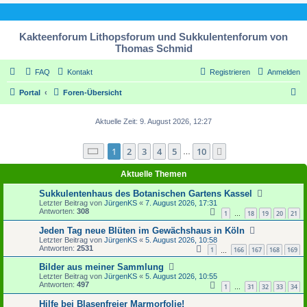
Kakteenforum Lithopsforum und Sukkulentenforum von
Thomas Schmid
FAQ
Kontakt
Registrieren
Anmelden
S
Portal
Foren-Übersicht
u
Aktuelle Zeit: 9. August 2026, 12:27
c
h
Seite
1
von
10
1
2
3
4
5
10
Nächste
…
e
Aktuelle Themen
Sukkulentenhaus des Botanischen Gartens Kassel
Letzter Beitrag von
JürgenKS
«
7. August 2026, 17:31
Antworten:
308
1
18
19
20
21
…
Jeden Tag neue Blüten im Gewächshaus in Köln
Letzter Beitrag von
JürgenKS
«
5. August 2026, 10:58
Antworten:
2531
1
166
167
168
169
…
Bilder aus meiner Sammlung
Letzter Beitrag von
JürgenKS
«
5. August 2026, 10:55
Antworten:
497
1
31
32
33
34
…
Hilfe bei Blasenfreier Marmorfolie!