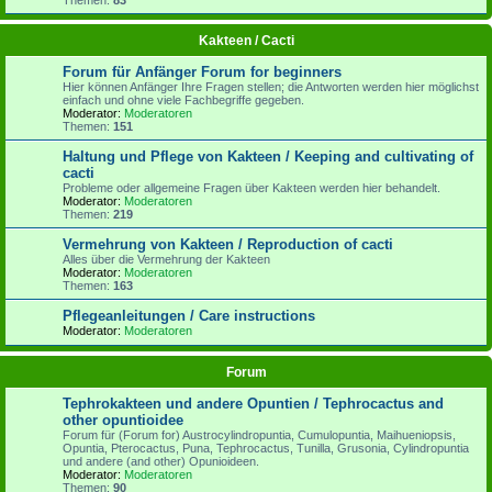
Kakteen / Cacti
Forum für Anfänger Forum for beginners
Hier können Anfänger Ihre Fragen stellen; die Antworten werden hier möglichst
einfach und ohne viele Fachbegriffe gegeben.
Moderator:
Moderatoren
Themen:
151
Haltung und Pflege von Kakteen / Keeping and cultivating of
cacti
Probleme oder allgemeine Fragen über Kakteen werden hier behandelt.
Moderator:
Moderatoren
Themen:
219
Vermehrung von Kakteen / Reproduction of cacti
Alles über die Vermehrung der Kakteen
Moderator:
Moderatoren
Themen:
163
Pflegeanleitungen / Care instructions
Moderator:
Moderatoren
Forum
Tephrokakteen und andere Opuntien / Tephrocactus and
other opuntioidee
Forum für (Forum for) Austrocylindropuntia, Cumulopuntia, Maihueniopsis,
Opuntia, Pterocactus, Puna, Tephrocactus, Tunilla, Grusonia, Cylindropuntia
und andere (and other) Opunioideen.
Moderator:
Moderatoren
Themen:
90