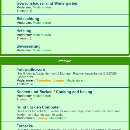
Gewächshäuser und Wintergärten
Moderator:
Moderatoren
Themen:
5
Beleuchtung
Moderator:
Moderatoren
Heizung
Moderator:
Moderatoren
Themen:
1
Bewässerung
Moderator:
Moderatoren
off topic
Fotowettbewerb
Hier finden in Abständen von 3 Monaten Fotowettbewerbe mit EIGENEN
Bildern statt.
Moderatoren:
Wetterhex
,
Sammy
,
Moderatoren
Themen:
39
Kochen und Backen / Cooking and baking
Moderator:
Moderatoren
Themen:
3
Rund um den Computer
Hier könnt Ihr schildern, wenn Ihr mal einen Tip braucht oder die Kiste mal
wieder nicht das tut was Ihr wollt.
Moderatoren:
Sammy
,
Moderatoren
Fotoecke
Habt Ihr Fragen zur Belichtung usw. Dieses Forum beschäftigt sich mit der