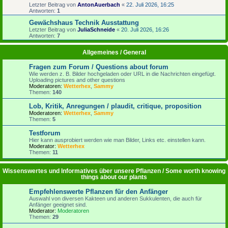
Letzter Beitrag von
AntonAuerbach
«
22. Juli 2026, 16:25
Antworten:
1
Gewächshaus Technik Ausstattung
Letzter Beitrag von
JuliaSchneide
«
20. Juli 2026, 16:26
Antworten:
7
Allgemeines / General
Fragen zum Forum / Questions about forum
Wie werden z. B. Bilder hochgeladen oder URL in die Nachrichten eingefügt.
Uploading pictures and other questions
Moderatoren:
Wetterhex
,
Sammy
Themen:
140
Lob, Kritik, Anregungen / plaudit, critique, proposition
Moderatoren:
Wetterhex
,
Sammy
Themen:
5
Testforum
Hier kann ausprobiert werden wie man Bilder, Links etc. einstellen kann.
Moderator:
Wetterhex
Themen:
11
Wissenswertes und Informatives über unsere Pflanzen / Some worth knowing
things about our plants
Empfehlenswerte Pflanzen für den Anfänger
Auswahl von diversen Kakteen und anderen Sukkulenten, die auch für
Anfänger geeignet sind.
Moderator:
Moderatoren
Themen:
29