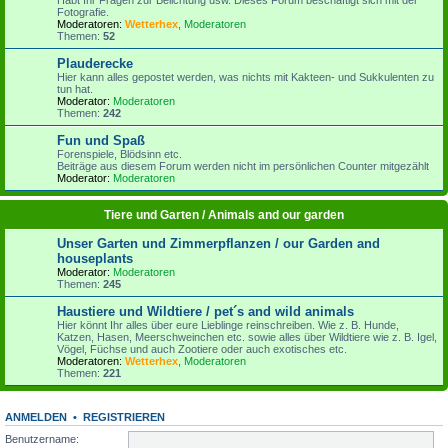
Fotografie.
Moderatoren:
Wetterhex
,
Moderatoren
Themen:
52
Plauderecke
Hier kann alles gepostet werden, was nichts mit Kakteen- und Sukkulenten zu
tun hat.
Moderator:
Moderatoren
Themen:
242
Fun und Spaß
Forenspiele, Blödsinn etc.
Beiträge aus diesem Forum werden nicht im persönlichen Counter mitgezählt
Moderator:
Moderatoren
Tiere und Garten / Animals and our garden
Unser Garten und Zimmerpflanzen / our Garden and
houseplants
Moderator:
Moderatoren
Themen:
245
Haustiere und Wildtiere / pet´s and wild animals
Hier könnt Ihr alles über eure Lieblinge reinschreiben. Wie z. B. Hunde,
Katzen, Hasen, Meerschweinchen etc. sowie alles über Wildtiere wie z. B. Igel,
Vögel, Füchse und auch Zootiere oder auch exotisches etc.
Moderatoren:
Wetterhex
,
Moderatoren
Themen:
221
ANMELDEN
•
REGISTRIEREN
Benutzername: