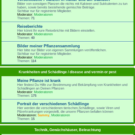
Bilder von sonstigen Planzen die nichts mit Kakteen und Sukkulenten zu tun
haben, sowie bereits bestehende gemischte Beiträge.
Sichtbar nur für registrierte Mitglieder.
Moderator:
Moderatoren
Themen:
71
Reiseberichte
Hier könnt Ihr eure Reisebrichte mit Bildern einstellen.
Moderator:
Moderatoren
Themen:
40
Bilder meiner Pflanzensammlung
Hier bitte nur Bilder von eigenen Sammlungen veröffentlichen.
Sichtbar nur für registrierte Mitglieder.
Moderator:
Moderatoren
Themen:
114
Krankheiten und Schädlinge / disease and vermin or pest
Meine Pflanze ist krank
Hier findest Du Hilfe zur Bestimmung und Bekämpfung von Krankheiten und
Schädlingen an Deinen Pflanzen
Moderator:
Moderatoren
Themen:
175
Portrait der verschiedenen Schädlinge
Hier werden die verschiedenen tierischen,Schädlinge, sowie Viren und
Pilzerkrankungen vorgestellt, die unsere Pflanzen befallen können
Moderatoren:
Sammy
,
Moderatoren
Themen:
15
Technik, Gewächshäuser, Beleuchtung