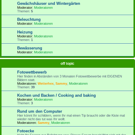
Gewächshäuser und Wintergärten
Moderator:
Moderatoren
Themen:
5
Beleuchtung
Moderator:
Moderatoren
Heizung
Moderator:
Moderatoren
Themen:
1
Bewässerung
Moderator:
Moderatoren
off topic
Fotowettbewerb
Hier finden in Abständen von 3 Monaten Fotowettbewerbe mit EIGENEN
Bildern statt.
Moderatoren:
Wetterhex
,
Sammy
,
Moderatoren
Themen:
39
Kochen und Backen / Cooking and baking
Moderator:
Moderatoren
Themen:
3
Rund um den Computer
Hier könnt Ihr schildern, wenn Ihr mal einen Tip braucht oder die Kiste mal
wieder nicht das tut was Ihr wollt.
Moderatoren:
Sammy
,
Moderatoren
Fotoecke
Habt Ihr Fragen zur Belichtung usw. Dieses Forum beschäftigt sich mit der