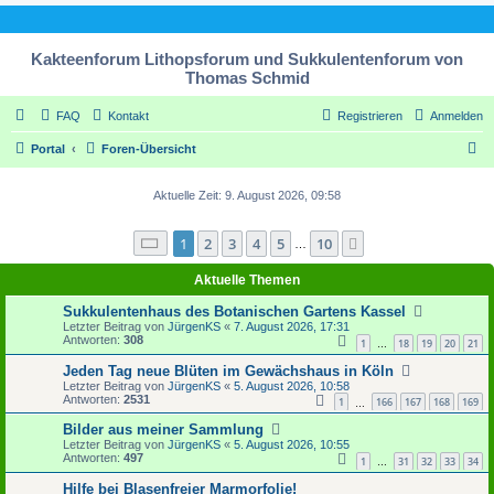
Kakteenforum Lithopsforum und Sukkulentenforum von
Thomas Schmid
FAQ
Kontakt
Registrieren
Anmelden
S
Portal
Foren-Übersicht
u
Aktuelle Zeit: 9. August 2026, 09:58
c
h
Seite
1
von
10
1
2
3
4
5
10
Nächste
…
e
Aktuelle Themen
Sukkulentenhaus des Botanischen Gartens Kassel
Letzter Beitrag von
JürgenKS
«
7. August 2026, 17:31
Antworten:
308
1
18
19
20
21
…
Jeden Tag neue Blüten im Gewächshaus in Köln
Letzter Beitrag von
JürgenKS
«
5. August 2026, 10:58
Antworten:
2531
1
166
167
168
169
…
Bilder aus meiner Sammlung
Letzter Beitrag von
JürgenKS
«
5. August 2026, 10:55
Antworten:
497
1
31
32
33
34
…
Hilfe bei Blasenfreier Marmorfolie!