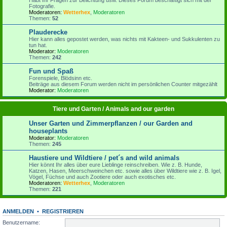
Fotografie.
Moderatoren:
Wetterhex
,
Moderatoren
Themen:
52
Plauderecke
Hier kann alles gepostet werden, was nichts mit Kakteen- und Sukkulenten zu
tun hat.
Moderator:
Moderatoren
Themen:
242
Fun und Spaß
Forenspiele, Blödsinn etc.
Beiträge aus diesem Forum werden nicht im persönlichen Counter mitgezählt
Moderator:
Moderatoren
Tiere und Garten / Animals and our garden
Unser Garten und Zimmerpflanzen / our Garden and
houseplants
Moderator:
Moderatoren
Themen:
245
Haustiere und Wildtiere / pet´s and wild animals
Hier könnt Ihr alles über eure Lieblinge reinschreiben. Wie z. B. Hunde,
Katzen, Hasen, Meerschweinchen etc. sowie alles über Wildtiere wie z. B. Igel,
Vögel, Füchse und auch Zootiere oder auch exotisches etc.
Moderatoren:
Wetterhex
,
Moderatoren
Themen:
221
ANMELDEN
•
REGISTRIEREN
Benutzername: