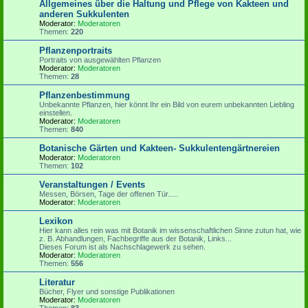
Allgemeines über die Haltung und Pflege von Kakteen und
anderen Sukkulenten
Moderator:
Moderatoren
Themen:
220
Pflanzenportraits
Portraits von ausgewählten Pflanzen
Moderator:
Moderatoren
Themen:
28
Pflanzenbestimmung
Unbekannte Pflanzen, hier könnt Ihr ein Bild von eurem unbekannten Liebling
einstellen.
Moderator:
Moderatoren
Themen:
840
Botanische Gärten und Kakteen- Sukkulentengärtnereien
Moderator:
Moderatoren
Themen:
102
Veranstaltungen / Events
Messen, Börsen, Tage der offenen Tür.....
Moderator:
Moderatoren
Lexikon
Hier kann alles rein was mit Botanik im wissenschaftlichen Sinne zutun hat, wie
z. B. Abhandlungen, Fachbegriffe aus der Botanik, Links...
Dieses Forum ist als Nachschlagewerk zu sehen.
Moderator:
Moderatoren
Themen:
556
Literatur
Bücher, Flyer und sonstige Publikationen
Moderator:
Moderatoren
Themen:
83