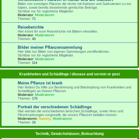
Bilder von sonstigen Planzen die nichts mit Kakteen und Sukkulenten zu tun
haben, sowie bereits bestehende gemischte Beiträge.
Sichtbar nur für registrierte Mitglieder.
Moderator:
Moderatoren
Themen:
71
Reiseberichte
Hier könnt Ihr eure Reisebrichte mit Bildern einstellen.
Moderator:
Moderatoren
Themen:
40
Bilder meiner Pflanzensammlung
Hier bitte nur Bilder von eigenen Sammlungen veröffentlichen.
Sichtbar nur für registrierte Mitglieder.
Moderator:
Moderatoren
Themen:
114
Krankheiten und Schädlinge / disease and vermin or pest
Meine Pflanze ist krank
Hier findest Du Hilfe zur Bestimmung und Bekämpfung von Krankheiten und
Schädlingen an Deinen Pflanzen
Moderator:
Moderatoren
Themen:
175
Portrait der verschiedenen Schädlinge
Hier werden die verschiedenen tierischen,Schädlinge, sowie Viren und
Pilzerkrankungen vorgestellt, die unsere Pflanzen befallen können
Moderatoren:
Sammy
,
Moderatoren
Themen:
15
Technik, Gewächshäuser, Beleuchtung