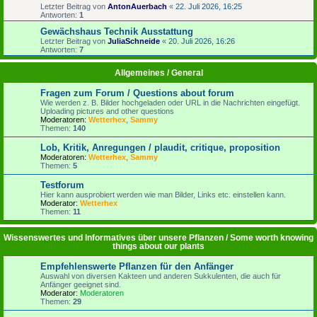
Letzter Beitrag von
AntonAuerbach
«
22. Juli 2026, 16:25
Antworten:
1
Gewächshaus Technik Ausstattung
Letzter Beitrag von
JuliaSchneide
«
20. Juli 2026, 16:26
Antworten:
7
Allgemeines / General
Fragen zum Forum / Questions about forum
Wie werden z. B. Bilder hochgeladen oder URL in die Nachrichten eingefügt.
Uploading pictures and other questions
Moderatoren:
Wetterhex
,
Sammy
Themen:
140
Lob, Kritik, Anregungen / plaudit, critique, proposition
Moderatoren:
Wetterhex
,
Sammy
Themen:
5
Testforum
Hier kann ausprobiert werden wie man Bilder, Links etc. einstellen kann.
Moderator:
Wetterhex
Themen:
11
Wissenswertes und Informatives über unsere Pflanzen / Some worth knowing
things about our plants
Empfehlenswerte Pflanzen für den Anfänger
Auswahl von diversen Kakteen und anderen Sukkulenten, die auch für
Anfänger geeignet sind.
Moderator:
Moderatoren
Themen:
29