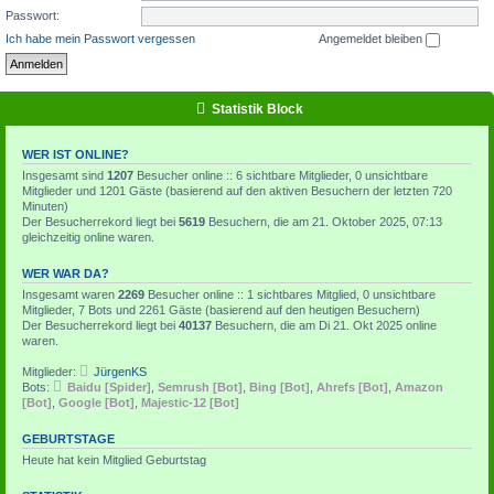
Passwort:
Ich habe mein Passwort vergessen
Angemeldet bleiben
Statistik Block
WER IST ONLINE?
Insgesamt sind
1207
Besucher online :: 6 sichtbare Mitglieder, 0 unsichtbare
Mitglieder und 1201 Gäste (basierend auf den aktiven Besuchern der letzten 720
Minuten)
Der Besucherrekord liegt bei
5619
Besuchern, die am 21. Oktober 2025, 07:13
gleichzeitig online waren.
WER WAR DA?
Insgesamt waren
2269
Besucher online :: 1 sichtbares Mitglied, 0 unsichtbare
Mitglieder, 7 Bots und 2261 Gäste (basierend auf den heutigen Besuchern)
Der Besucherrekord liegt bei
40137
Besuchern, die am Di 21. Okt 2025 online
waren.
Mitglieder:
JürgenKS
Bots:
Baidu [Spider]
,
Semrush [Bot]
,
Bing [Bot]
,
Ahrefs [Bot]
,
Amazon
[Bot]
,
Google [Bot]
,
Majestic-12 [Bot]
GEBURTSTAGE
Heute hat kein Mitglied Geburtstag