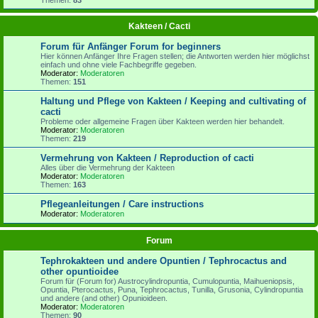
Kakteen / Cacti
Forum für Anfänger Forum for beginners
Hier können Anfänger Ihre Fragen stellen; die Antworten werden hier möglichst
einfach und ohne viele Fachbegriffe gegeben.
Moderator:
Moderatoren
Themen:
151
Haltung und Pflege von Kakteen / Keeping and cultivating of
cacti
Probleme oder allgemeine Fragen über Kakteen werden hier behandelt.
Moderator:
Moderatoren
Themen:
219
Vermehrung von Kakteen / Reproduction of cacti
Alles über die Vermehrung der Kakteen
Moderator:
Moderatoren
Themen:
163
Pflegeanleitungen / Care instructions
Moderator:
Moderatoren
Forum
Tephrokakteen und andere Opuntien / Tephrocactus and
other opuntioidee
Forum für (Forum for) Austrocylindropuntia, Cumulopuntia, Maihueniopsis,
Opuntia, Pterocactus, Puna, Tephrocactus, Tunilla, Grusonia, Cylindropuntia
und andere (and other) Opunioideen.
Moderator:
Moderatoren
Themen:
90