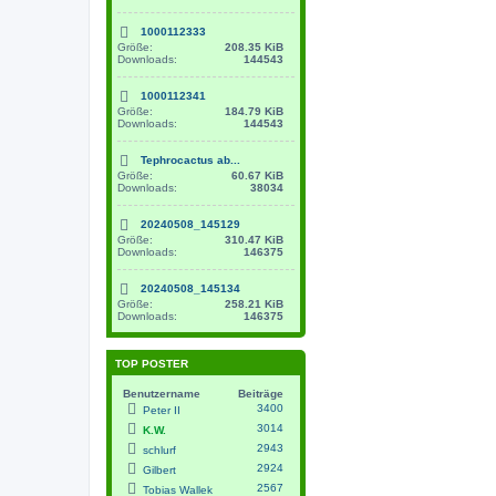
1000112333
Größe:
208.35 KiB
Downloads:
144543
1000112341
Größe:
184.79 KiB
Downloads:
144543
Tephrocactus ab...
Größe:
60.67 KiB
Downloads:
38034
20240508_145129
Größe:
310.47 KiB
Downloads:
146375
20240508_145134
Größe:
258.21 KiB
Downloads:
146375
TOP POSTER
Benutzername
Beiträge
3400
Peter II
3014
K.W.
2943
schlurf
2924
Gilbert
2567
Tobias Wallek