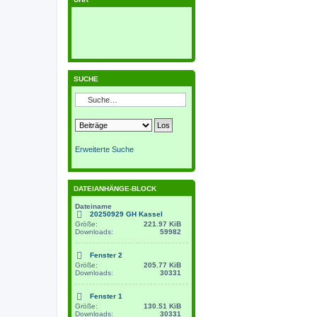
SUCHE
Erweiterte Suche
DATEIANHÄNGE-BLOCK
Dateiname
20250929 GH Kassel
Größe:
221.97 KiB
Downloads:
59982
Fenster 2
Größe:
205.77 KiB
Downloads:
30331
Fenster 1
Größe:
130.51 KiB
Downloads:
30331