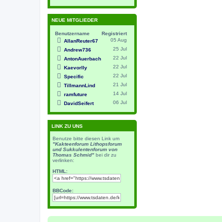
NEUE MITGLIEDER
Benutzername
Registriert
05 Aug
AllanReuter67
25 Jul
Andrew736
22 Jul
AntonAuerbach
22 Jul
Kaevorlly
22 Jul
Specific
21 Jul
TillmannLind
14 Jul
ramfuture
06 Jul
DavidSeifert
LINK ZU UNS
Benutze bitte diesen Link um
"Kakteenforum Lithopsforum
und Sukkulentenforum von
Thomas Schmid"
bei dir zu
verlinken:
HTML:
BBCode: