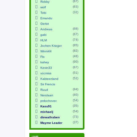
(67)
Robby
(63)
wolf
(32)
Tobi
Emandu
Gerlot
(68)
Andreas
(67)
gabi
(74)
HLM
(85)
Jochen Krieger
(82)
Winni44
(48)
Flo
(90)
kahey
(67)
Kevin33
(51)
vocmiss
(52)
Kakteenland
Sir Frencis
(84)
Ruud
(40)
Nerolaan
(54)
prdochovec
(35)
Kasu91
(54)
michaelj
(73)
diewallraben
(37)
Mayme Leader
UHR