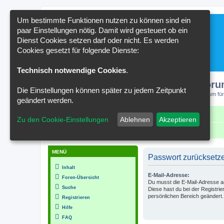
Um bestimmte Funktionen nutzen zu können sind ein
paar Einstellungen nötig. Damit wird gesteuert ob ein
Dienst Cookies setzen darf oder nicht. Es werden
Cookies gesetzt für folgende Dienste:
Technisch notwendige Cookies
.
Kakteenforu
Die Einstellungen können später zu jedem Zeitpunkt
Forum für
geändert werden.
Schnellzugriff
FAQ
Kontakt
Zu den Cookie-Einstellungen
Ablehnen
Akzeptieren
Portal
Foren-Übersicht
MENÜ
Passwort zurücksetz
Inhalt
E-Mail-Adresse:
Foren-Übersicht
Du musst die E-Mail-Adresse ang
Suche
Diese hast du bei der Registri
persönlichen Bereich geändert.
Registrieren
Hilfe
FAQ