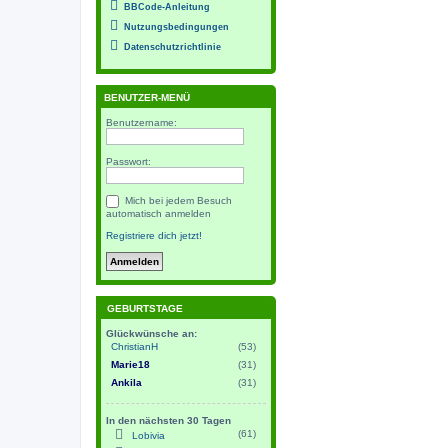
BBCode-Anleitung
Nutzungsbedingungen
Datenschutzrichtlinie
BENUTZER-MENÜ
Benutzername:
Passwort:
Mich bei jedem Besuch
automatisch anmelden
Registriere dich jetzt!
GEBURTSTAGE
Glückwünsche an:
ChristianH
(53)
Marie18
(31)
Ankila
(31)
In den nächsten 30 Tagen
(61)
Lobivia