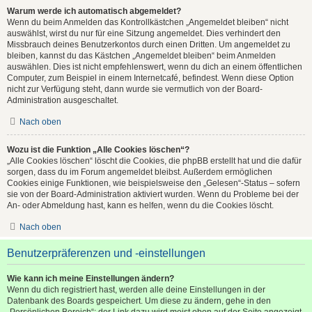
Warum werde ich automatisch abgemeldet?
Wenn du beim Anmelden das Kontrollkästchen „Angemeldet bleiben“ nicht
auswählst, wirst du nur für eine Sitzung angemeldet. Dies verhindert den
Missbrauch deines Benutzerkontos durch einen Dritten. Um angemeldet zu
bleiben, kannst du das Kästchen „Angemeldet bleiben“ beim Anmelden
auswählen. Dies ist nicht empfehlenswert, wenn du dich an einem öffentlichen
Computer, zum Beispiel in einem Internetcafé, befindest. Wenn diese Option
nicht zur Verfügung steht, dann wurde sie vermutlich von der Board-
Administration ausgeschaltet.
Nach oben
Wozu ist die Funktion „Alle Cookies löschen“?
„Alle Cookies löschen“ löscht die Cookies, die phpBB erstellt hat und die dafür
sorgen, dass du im Forum angemeldet bleibst. Außerdem ermöglichen
Cookies einige Funktionen, wie beispielsweise den „Gelesen“-Status – sofern
sie von der Board-Administration aktiviert wurden. Wenn du Probleme bei der
An- oder Abmeldung hast, kann es helfen, wenn du die Cookies löscht.
Nach oben
Benutzerpräferenzen und -einstellungen
Wie kann ich meine Einstellungen ändern?
Wenn du dich registriert hast, werden alle deine Einstellungen in der
Datenbank des Boards gespeichert. Um diese zu ändern, gehe in den
„Persönlichen Bereich“; der Link dazu wird meist oben auf der Seite angezeigt,