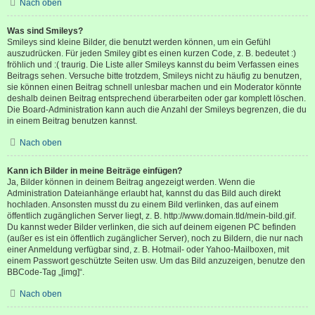
Nach oben
Was sind Smileys?
Smileys sind kleine Bilder, die benutzt werden können, um ein Gefühl
auszudrücken. Für jeden Smiley gibt es einen kurzen Code, z. B. bedeutet :)
fröhlich und :( traurig. Die Liste aller Smileys kannst du beim Verfassen eines
Beitrags sehen. Versuche bitte trotzdem, Smileys nicht zu häufig zu benutzen,
sie können einen Beitrag schnell unlesbar machen und ein Moderator könnte
deshalb deinen Beitrag entsprechend überarbeiten oder gar komplett löschen.
Die Board-Administration kann auch die Anzahl der Smileys begrenzen, die du
in einem Beitrag benutzen kannst.
Nach oben
Kann ich Bilder in meine Beiträge einfügen?
Ja, Bilder können in deinem Beitrag angezeigt werden. Wenn die
Administration Dateianhänge erlaubt hat, kannst du das Bild auch direkt
hochladen. Ansonsten musst du zu einem Bild verlinken, das auf einem
öffentlich zugänglichen Server liegt, z. B. http://www.domain.tld/mein-bild.gif.
Du kannst weder Bilder verlinken, die sich auf deinem eigenen PC befinden
(außer es ist ein öffentlich zugänglicher Server), noch zu Bildern, die nur nach
einer Anmeldung verfügbar sind, z. B. Hotmail- oder Yahoo-Mailboxen, mit
einem Passwort geschützte Seiten usw. Um das Bild anzuzeigen, benutze den
BBCode-Tag „[img]“.
Nach oben