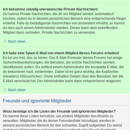
Ich bekomme ständig unerwünschte Private Nachrichten!
Du kannst Private Nachrichten, die dir ein Mitglied sendet, automatisch
löschen, indem du in deinem persönlichen Bereich eine entsprechende Regel
erstellst. Falls du belästigende Nachrichten von jemandem erhältst, so kannst
du dies auch einem Administrator melden. Dieser kann dem betreffenden
Mitglied dann verbieten, Private Nachrichten zu versenden.
Nach oben
Ich habe eine Spam-E-Mail von einem Mitglied dieses Forums erhalten!
Es tut uns leid, das zu hören. Das E-Mail-Formular dieses Forums hat einige
Sicherheitsvorkehrungen, die Benutzer, die solche Nachrichten senden,
identifizieren sollen. Du solltest einem Administrator die komplette E-Mail, die
du bekommen hast, weiterleiten. Dabei ist es ganz wichtig, die Kopfzeilen
(Headers) mitzuschicken. Diese enthalten Details über den Benutzer, der die
E-Mail verschickt hat. Der Administrator kann dann entsprechend reagieren.
Nach oben
Freunde und ignorierte Mitglieder
Wozu benötige ich die Listen der Freunde und ignorierten Mitglieder?
Du kannst diese Listen benutzen, um andere Mitglieder des Boards zu
verwalten. Mitglieder, die du deiner Freundesliste hinzufügst, werden in
deinem persönlichen Bereich für den schnellen Zugriff aufgelistet. Du siehst
dort deren Onlinestatus und kannst ihnen schnell eine Private Nachricht