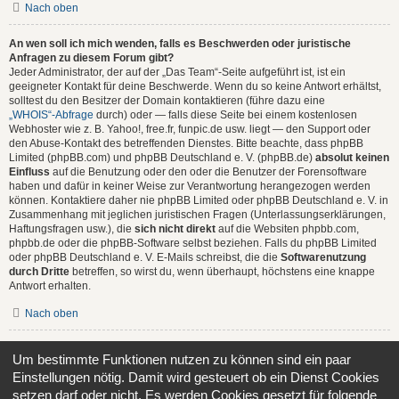
Nach oben
An wen soll ich mich wenden, falls es Beschwerden oder juristische
Anfragen zu diesem Forum gibt?
Jeder Administrator, der auf der „Das Team“-Seite aufgeführt ist, ist ein
geeigneter Kontakt für deine Beschwerde. Wenn du so keine Antwort erhältst,
solltest du den Besitzer der Domain kontaktieren (führe dazu eine
„WHOIS“-Abfrage
durch) oder — falls diese Seite bei einem kostenlosen
Webhoster wie z. B. Yahoo!, free.fr, funpic.de usw. liegt — den Support oder
den Abuse-Kontakt des betreffenden Dienstes. Bitte beachte, dass phpBB
Limited (phpBB.com) und phpBB Deutschland e. V. (phpBB.de)
absolut keinen
Einfluss
auf die Benutzung oder den oder die Benutzer der Forensoftware
haben und dafür in keiner Weise zur Verantwortung herangezogen werden
können. Kontaktiere daher nie phpBB Limited oder phpBB Deutschland e. V. in
Zusammenhang mit jeglichen juristischen Fragen (Unterlassungserklärungen,
Haftungsfragen usw.), die
sich nicht direkt
auf die Websiten phpbb.com,
phpbb.de oder die phpBB-Software selbst beziehen. Falls du phpBB Limited
oder phpBB Deutschland e. V. E-Mails schreibst, die die
Softwarenutzung
durch Dritte
betreffen, so wirst du, wenn überhaupt, höchstens eine knappe
Antwort erhalten.
Nach oben
Wie kann ich einen Administrator des Boards kontaktieren?
Um bestimmte Funktionen nutzen zu können sind ein paar
Alle Benutzer des Boards können das Kontaktformular nutzen, wenn die
Einstellungen nötig. Damit wird gesteuert ob ein Dienst Cookies
Funktion durch die Board-Administration aktiviert wurde.
Mitglieder des Boards können zusätzlich den Link „Das Team“ verwenden.
setzen darf oder nicht. Es werden Cookies gesetzt für folgende