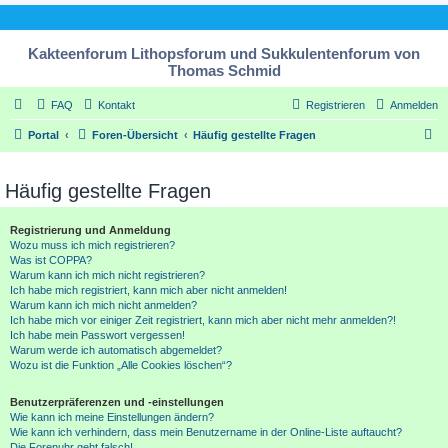
Kakteenforum Lithopsforum und Sukkulentenforum von
Thomas Schmid
FAQ
Kontakt
Registrieren
Anmelden
S
Portal
Foren-Übersicht
Häufig gestellte Fragen
u
c
Häufig gestellte Fragen
h
Registrierung und Anmeldung
e
Wozu muss ich mich registrieren?
Was ist COPPA?
Warum kann ich mich nicht registrieren?
Ich habe mich registriert, kann mich aber nicht anmelden!
Warum kann ich mich nicht anmelden?
Ich habe mich vor einiger Zeit registriert, kann mich aber nicht mehr anmelden?!
Ich habe mein Passwort vergessen!
Warum werde ich automatisch abgemeldet?
Wozu ist die Funktion „Alle Cookies löschen“?
Benutzerpräferenzen und -einstellungen
Wie kann ich meine Einstellungen ändern?
Wie kann ich verhindern, dass mein Benutzername in der Online-Liste auftaucht?
Die Forenuhr geht falsch!