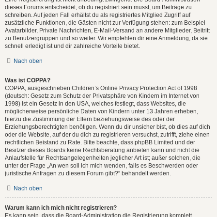
dieses Forums entscheidet, ob du registriert sein musst, um Beiträge zu
schreiben. Auf jeden Fall erhältst du als registriertes Mitglied Zugriff auf
zusätzliche Funktionen, die Gästen nicht zur Verfügung stehen: zum Beispiel
Avatarbilder, Private Nachrichten, E-Mail-Versand an andere Mitglieder, Beitritt
zu Benutzergruppen und so weiter. Wir empfehlen dir eine Anmeldung, da sie
schnell erledigt ist und dir zahlreiche Vorteile bietet.
Nach oben
Was ist COPPA?
COPPA, ausgeschrieben Children’s Online Privacy Protection Act of 1998
(deutsch: Gesetz zum Schutz der Privatsphäre von Kindern im Internet von
1998) ist ein Gesetz in den USA, welches festlegt, dass Websites, die
möglicherweise persönliche Daten von Kindern unter 13 Jahren erheben,
hierzu die Zustimmung der Eltern beziehungsweise des oder der
Erziehungsberechtigten benötigen. Wenn du dir unsicher bist, ob dies auf dich
oder die Website, auf der du dich zu registrieren versuchst, zutrifft, ziehe einen
rechtlichen Beistand zu Rate. Bitte beachte, dass phpBB Limited und der
Besitzer dieses Boards keine Rechtsberatung anbieten kann und nicht die
Anlaufstelle für Rechtsangelegenheiten jeglicher Art ist; außer solchen, die
unter der Frage „An wen soll ich mich wenden, falls es Beschwerden oder
juristische Anfragen zu diesem Forum gibt?“ behandelt werden.
Nach oben
Warum kann ich mich nicht registrieren?
Es kann sein, dass die Board-Administration die Registrierung komplett