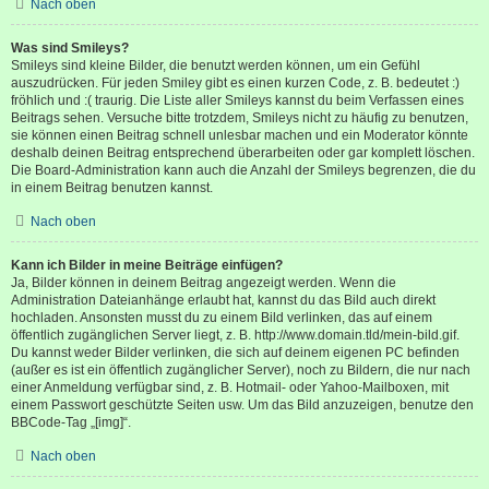
Nach oben
Was sind Smileys?
Smileys sind kleine Bilder, die benutzt werden können, um ein Gefühl
auszudrücken. Für jeden Smiley gibt es einen kurzen Code, z. B. bedeutet :)
fröhlich und :( traurig. Die Liste aller Smileys kannst du beim Verfassen eines
Beitrags sehen. Versuche bitte trotzdem, Smileys nicht zu häufig zu benutzen,
sie können einen Beitrag schnell unlesbar machen und ein Moderator könnte
deshalb deinen Beitrag entsprechend überarbeiten oder gar komplett löschen.
Die Board-Administration kann auch die Anzahl der Smileys begrenzen, die du
in einem Beitrag benutzen kannst.
Nach oben
Kann ich Bilder in meine Beiträge einfügen?
Ja, Bilder können in deinem Beitrag angezeigt werden. Wenn die
Administration Dateianhänge erlaubt hat, kannst du das Bild auch direkt
hochladen. Ansonsten musst du zu einem Bild verlinken, das auf einem
öffentlich zugänglichen Server liegt, z. B. http://www.domain.tld/mein-bild.gif.
Du kannst weder Bilder verlinken, die sich auf deinem eigenen PC befinden
(außer es ist ein öffentlich zugänglicher Server), noch zu Bildern, die nur nach
einer Anmeldung verfügbar sind, z. B. Hotmail- oder Yahoo-Mailboxen, mit
einem Passwort geschützte Seiten usw. Um das Bild anzuzeigen, benutze den
BBCode-Tag „[img]“.
Nach oben