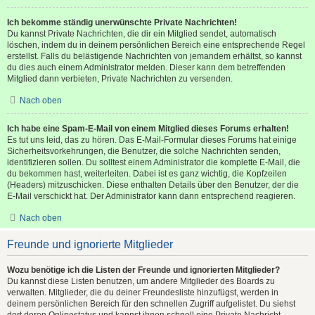
Ich bekomme ständig unerwünschte Private Nachrichten!
Du kannst Private Nachrichten, die dir ein Mitglied sendet, automatisch
löschen, indem du in deinem persönlichen Bereich eine entsprechende Regel
erstellst. Falls du belästigende Nachrichten von jemandem erhältst, so kannst
du dies auch einem Administrator melden. Dieser kann dem betreffenden
Mitglied dann verbieten, Private Nachrichten zu versenden.
Nach oben
Ich habe eine Spam-E-Mail von einem Mitglied dieses Forums erhalten!
Es tut uns leid, das zu hören. Das E-Mail-Formular dieses Forums hat einige
Sicherheitsvorkehrungen, die Benutzer, die solche Nachrichten senden,
identifizieren sollen. Du solltest einem Administrator die komplette E-Mail, die
du bekommen hast, weiterleiten. Dabei ist es ganz wichtig, die Kopfzeilen
(Headers) mitzuschicken. Diese enthalten Details über den Benutzer, der die
E-Mail verschickt hat. Der Administrator kann dann entsprechend reagieren.
Nach oben
Freunde und ignorierte Mitglieder
Wozu benötige ich die Listen der Freunde und ignorierten Mitglieder?
Du kannst diese Listen benutzen, um andere Mitglieder des Boards zu
verwalten. Mitglieder, die du deiner Freundesliste hinzufügst, werden in
deinem persönlichen Bereich für den schnellen Zugriff aufgelistet. Du siehst
dort deren Onlinestatus und kannst ihnen schnell eine Private Nachricht