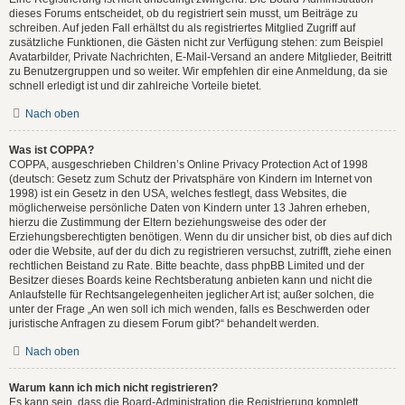
dieses Forums entscheidet, ob du registriert sein musst, um Beiträge zu
schreiben. Auf jeden Fall erhältst du als registriertes Mitglied Zugriff auf
zusätzliche Funktionen, die Gästen nicht zur Verfügung stehen: zum Beispiel
Avatarbilder, Private Nachrichten, E-Mail-Versand an andere Mitglieder, Beitritt
zu Benutzergruppen und so weiter. Wir empfehlen dir eine Anmeldung, da sie
schnell erledigt ist und dir zahlreiche Vorteile bietet.
Nach oben
Was ist COPPA?
COPPA, ausgeschrieben Children’s Online Privacy Protection Act of 1998
(deutsch: Gesetz zum Schutz der Privatsphäre von Kindern im Internet von
1998) ist ein Gesetz in den USA, welches festlegt, dass Websites, die
möglicherweise persönliche Daten von Kindern unter 13 Jahren erheben,
hierzu die Zustimmung der Eltern beziehungsweise des oder der
Erziehungsberechtigten benötigen. Wenn du dir unsicher bist, ob dies auf dich
oder die Website, auf der du dich zu registrieren versuchst, zutrifft, ziehe einen
rechtlichen Beistand zu Rate. Bitte beachte, dass phpBB Limited und der
Besitzer dieses Boards keine Rechtsberatung anbieten kann und nicht die
Anlaufstelle für Rechtsangelegenheiten jeglicher Art ist; außer solchen, die
unter der Frage „An wen soll ich mich wenden, falls es Beschwerden oder
juristische Anfragen zu diesem Forum gibt?“ behandelt werden.
Nach oben
Warum kann ich mich nicht registrieren?
Es kann sein, dass die Board-Administration die Registrierung komplett