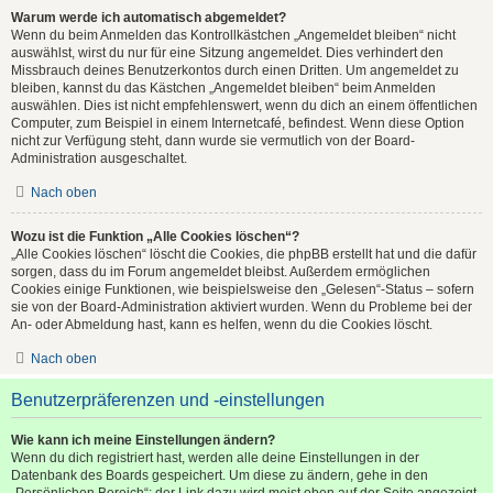
Warum werde ich automatisch abgemeldet?
Wenn du beim Anmelden das Kontrollkästchen „Angemeldet bleiben“ nicht
auswählst, wirst du nur für eine Sitzung angemeldet. Dies verhindert den
Missbrauch deines Benutzerkontos durch einen Dritten. Um angemeldet zu
bleiben, kannst du das Kästchen „Angemeldet bleiben“ beim Anmelden
auswählen. Dies ist nicht empfehlenswert, wenn du dich an einem öffentlichen
Computer, zum Beispiel in einem Internetcafé, befindest. Wenn diese Option
nicht zur Verfügung steht, dann wurde sie vermutlich von der Board-
Administration ausgeschaltet.
Nach oben
Wozu ist die Funktion „Alle Cookies löschen“?
„Alle Cookies löschen“ löscht die Cookies, die phpBB erstellt hat und die dafür
sorgen, dass du im Forum angemeldet bleibst. Außerdem ermöglichen
Cookies einige Funktionen, wie beispielsweise den „Gelesen“-Status – sofern
sie von der Board-Administration aktiviert wurden. Wenn du Probleme bei der
An- oder Abmeldung hast, kann es helfen, wenn du die Cookies löscht.
Nach oben
Benutzerpräferenzen und -einstellungen
Wie kann ich meine Einstellungen ändern?
Wenn du dich registriert hast, werden alle deine Einstellungen in der
Datenbank des Boards gespeichert. Um diese zu ändern, gehe in den
„Persönlichen Bereich“; der Link dazu wird meist oben auf der Seite angezeigt,