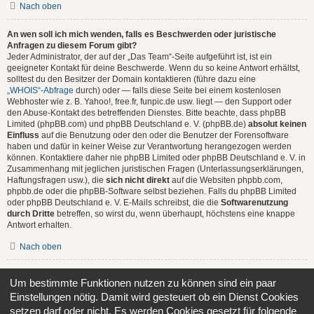
Nach oben
An wen soll ich mich wenden, falls es Beschwerden oder juristische
Anfragen zu diesem Forum gibt?
Jeder Administrator, der auf der „Das Team“-Seite aufgeführt ist, ist ein
geeigneter Kontakt für deine Beschwerde. Wenn du so keine Antwort erhältst,
solltest du den Besitzer der Domain kontaktieren (führe dazu eine
„WHOIS“-Abfrage
durch) oder — falls diese Seite bei einem kostenlosen
Webhoster wie z. B. Yahoo!, free.fr, funpic.de usw. liegt — den Support oder
den Abuse-Kontakt des betreffenden Dienstes. Bitte beachte, dass phpBB
Limited (phpBB.com) und phpBB Deutschland e. V. (phpBB.de)
absolut keinen
Einfluss
auf die Benutzung oder den oder die Benutzer der Forensoftware
haben und dafür in keiner Weise zur Verantwortung herangezogen werden
können. Kontaktiere daher nie phpBB Limited oder phpBB Deutschland e. V. in
Zusammenhang mit jeglichen juristischen Fragen (Unterlassungserklärungen,
Haftungsfragen usw.), die
sich nicht direkt
auf die Websiten phpbb.com,
phpbb.de oder die phpBB-Software selbst beziehen. Falls du phpBB Limited
oder phpBB Deutschland e. V. E-Mails schreibst, die die
Softwarenutzung
durch Dritte
betreffen, so wirst du, wenn überhaupt, höchstens eine knappe
Antwort erhalten.
Nach oben
Wie kann ich einen Administrator des Boards kontaktieren?
Um bestimmte Funktionen nutzen zu können sind ein paar
Alle Benutzer des Boards können das Kontaktformular nutzen, wenn die
Einstellungen nötig. Damit wird gesteuert ob ein Dienst Cookies
Funktion durch die Board-Administration aktiviert wurde.
Mitglieder des Boards können zusätzlich den Link „Das Team“ verwenden.
setzen darf oder nicht. Es werden Cookies gesetzt für folgende