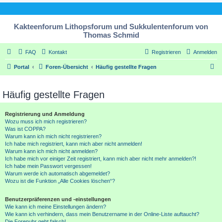
Kakteenforum Lithopsforum und Sukkulentenforum von
Thomas Schmid
FAQ
Kontakt
Registrieren
Anmelden
S
Portal
Foren-Übersicht
Häufig gestellte Fragen
u
c
Häufig gestellte Fragen
h
Registrierung und Anmeldung
e
Wozu muss ich mich registrieren?
Was ist COPPA?
Warum kann ich mich nicht registrieren?
Ich habe mich registriert, kann mich aber nicht anmelden!
Warum kann ich mich nicht anmelden?
Ich habe mich vor einiger Zeit registriert, kann mich aber nicht mehr anmelden?!
Ich habe mein Passwort vergessen!
Warum werde ich automatisch abgemeldet?
Wozu ist die Funktion „Alle Cookies löschen“?
Benutzerpräferenzen und -einstellungen
Wie kann ich meine Einstellungen ändern?
Wie kann ich verhindern, dass mein Benutzername in der Online-Liste auftaucht?
Die Forenuhr geht falsch!