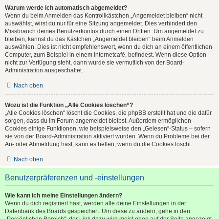
Warum werde ich automatisch abgemeldet?
Wenn du beim Anmelden das Kontrollkästchen „Angemeldet bleiben“ nicht
auswählst, wirst du nur für eine Sitzung angemeldet. Dies verhindert den
Missbrauch deines Benutzerkontos durch einen Dritten. Um angemeldet zu
bleiben, kannst du das Kästchen „Angemeldet bleiben“ beim Anmelden
auswählen. Dies ist nicht empfehlenswert, wenn du dich an einem öffentlichen
Computer, zum Beispiel in einem Internetcafé, befindest. Wenn diese Option
nicht zur Verfügung steht, dann wurde sie vermutlich von der Board-
Administration ausgeschaltet.
Nach oben
Wozu ist die Funktion „Alle Cookies löschen“?
„Alle Cookies löschen“ löscht die Cookies, die phpBB erstellt hat und die dafür
sorgen, dass du im Forum angemeldet bleibst. Außerdem ermöglichen
Cookies einige Funktionen, wie beispielsweise den „Gelesen“-Status – sofern
sie von der Board-Administration aktiviert wurden. Wenn du Probleme bei der
An- oder Abmeldung hast, kann es helfen, wenn du die Cookies löscht.
Nach oben
Benutzerpräferenzen und -einstellungen
Wie kann ich meine Einstellungen ändern?
Wenn du dich registriert hast, werden alle deine Einstellungen in der
Datenbank des Boards gespeichert. Um diese zu ändern, gehe in den
„Persönlichen Bereich“; der Link dazu wird meist oben auf der Seite angezeigt,