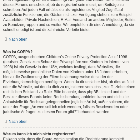
dieses Forums entscheidet, ob du registriert sein musst, um Beiträge zu
schreiben. Auf jeden Fall erhältst du als registriertes Mitglied Zugriff auf
zusätzliche Funktionen, die Gästen nicht zur Verfügung stehen: zum Beispiel
Avatarbilder, Private Nachrichten, E-Mail-Versand an andere Mitglieder, Beitritt
zu Benutzergruppen und so weiter. Wir empfehlen dir eine Anmeldung, da sie
schnell erledigt ist und dir zahlreiche Vorteile bietet.
Nach oben
Was ist COPPA?
COPPA, ausgeschrieben Children’s Online Privacy Protection Act of 1998
(deutsch: Gesetz zum Schutz der Privatsphäre von Kindern im Internet von
1998) ist ein Gesetz in den USA, welches festlegt, dass Websites, die
möglicherweise persönliche Daten von Kindern unter 13 Jahren erheben,
hierzu die Zustimmung der Eltern beziehungsweise des oder der
Erziehungsberechtigten benötigen. Wenn du dir unsicher bist, ob dies auf dich
oder die Website, auf der du dich zu registrieren versuchst, zutrifft, ziehe einen
rechtlichen Beistand zu Rate. Bitte beachte, dass phpBB Limited und der
Besitzer dieses Boards keine Rechtsberatung anbieten kann und nicht die
Anlaufstelle für Rechtsangelegenheiten jeglicher Art ist; außer solchen, die
unter der Frage „An wen soll ich mich wenden, falls es Beschwerden oder
juristische Anfragen zu diesem Forum gibt?“ behandelt werden.
Nach oben
Warum kann ich mich nicht registrieren?
Es kann sein, dass die Board-Administration die Registrierung komplett