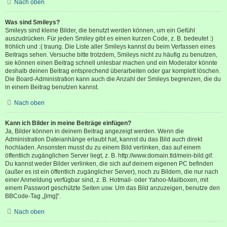
Nach oben
Was sind Smileys?
Smileys sind kleine Bilder, die benutzt werden können, um ein Gefühl
auszudrücken. Für jeden Smiley gibt es einen kurzen Code, z. B. bedeutet :)
fröhlich und :( traurig. Die Liste aller Smileys kannst du beim Verfassen eines
Beitrags sehen. Versuche bitte trotzdem, Smileys nicht zu häufig zu benutzen,
sie können einen Beitrag schnell unlesbar machen und ein Moderator könnte
deshalb deinen Beitrag entsprechend überarbeiten oder gar komplett löschen.
Die Board-Administration kann auch die Anzahl der Smileys begrenzen, die du
in einem Beitrag benutzen kannst.
Nach oben
Kann ich Bilder in meine Beiträge einfügen?
Ja, Bilder können in deinem Beitrag angezeigt werden. Wenn die
Administration Dateianhänge erlaubt hat, kannst du das Bild auch direkt
hochladen. Ansonsten musst du zu einem Bild verlinken, das auf einem
öffentlich zugänglichen Server liegt, z. B. http://www.domain.tld/mein-bild.gif.
Du kannst weder Bilder verlinken, die sich auf deinem eigenen PC befinden
(außer es ist ein öffentlich zugänglicher Server), noch zu Bildern, die nur nach
einer Anmeldung verfügbar sind, z. B. Hotmail- oder Yahoo-Mailboxen, mit
einem Passwort geschützte Seiten usw. Um das Bild anzuzeigen, benutze den
BBCode-Tag „[img]“.
Nach oben