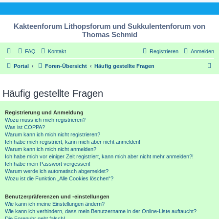
Kakteenforum Lithopsforum und Sukkulentenforum von
Thomas Schmid
FAQ
Kontakt
Registrieren
Anmelden
S
Portal
Foren-Übersicht
Häufig gestellte Fragen
u
c
Häufig gestellte Fragen
h
Registrierung und Anmeldung
e
Wozu muss ich mich registrieren?
Was ist COPPA?
Warum kann ich mich nicht registrieren?
Ich habe mich registriert, kann mich aber nicht anmelden!
Warum kann ich mich nicht anmelden?
Ich habe mich vor einiger Zeit registriert, kann mich aber nicht mehr anmelden?!
Ich habe mein Passwort vergessen!
Warum werde ich automatisch abgemeldet?
Wozu ist die Funktion „Alle Cookies löschen“?
Benutzerpräferenzen und -einstellungen
Wie kann ich meine Einstellungen ändern?
Wie kann ich verhindern, dass mein Benutzername in der Online-Liste auftaucht?
Die Forenuhr geht falsch!