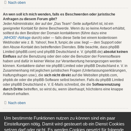
Nach oben
An wen soll ich mich wenden, falls es Beschwerden oder juristische
Anfragen zu diesem Forum gibt?
Jeder Administrator, der auf der „Das Team“-Seite aufgeführt ist, ist ein
geeigneter Kontakt für deine Beschwerde. Wenn du so keine Antwort erhältst,
solltest du den Besitzer der Domain kontaktieren (führe dazu eine
„WHOIS“-Abfrage
durch) oder — falls diese Seite bei einem kostenlosen
Webhoster wie z. B. Yahoo!, free.fr, funpic.de usw. liegt — den Support oder
den Abuse-Kontakt des betreffenden Dienstes. Bitte beachte, dass phpBB
Limited (phpBB.com) und phpBB Deutschland e. V. (phpBB.de)
absolut keinen
Einfluss
auf die Benutzung oder den oder die Benutzer der Forensoftware
haben und dafür in keiner Weise zur Verantwortung herangezogen werden
können. Kontaktiere daher nie phpBB Limited oder phpBB Deutschland e. V. in
Zusammenhang mit jeglichen juristischen Fragen (Unterlassungserklärungen,
Haftungsfragen usw.), die
sich nicht direkt
auf die Websiten phpbb.com,
phpbb.de oder die phpBB-Software selbst beziehen. Falls du phpBB Limited
oder phpBB Deutschland e. V. E-Mails schreibst, die die
Softwarenutzung
durch Dritte
betreffen, so wirst du, wenn überhaupt, höchstens eine knappe
Antwort erhalten.
Nach oben
Wie kann ich einen Administrator des Boards kontaktieren?
Um bestimmte Funktionen nutzen zu können sind ein paar
Alle Benutzer des Boards können das Kontaktformular nutzen, wenn die
Einstellungen nötig. Damit wird gesteuert ob ein Dienst Cookies
Funktion durch die Board-Administration aktiviert wurde.
Mitglieder des Boards können zusätzlich den Link „Das Team“ verwenden.
setzen darf oder nicht. Es werden Cookies gesetzt für folgende