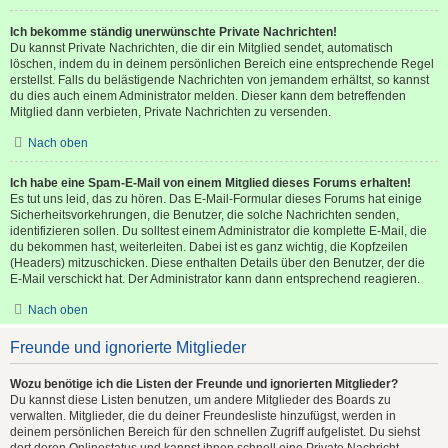
Ich bekomme ständig unerwünschte Private Nachrichten!
Du kannst Private Nachrichten, die dir ein Mitglied sendet, automatisch
löschen, indem du in deinem persönlichen Bereich eine entsprechende Regel
erstellst. Falls du belästigende Nachrichten von jemandem erhältst, so kannst
du dies auch einem Administrator melden. Dieser kann dem betreffenden
Mitglied dann verbieten, Private Nachrichten zu versenden.
Nach oben
Ich habe eine Spam-E-Mail von einem Mitglied dieses Forums erhalten!
Es tut uns leid, das zu hören. Das E-Mail-Formular dieses Forums hat einige
Sicherheitsvorkehrungen, die Benutzer, die solche Nachrichten senden,
identifizieren sollen. Du solltest einem Administrator die komplette E-Mail, die
du bekommen hast, weiterleiten. Dabei ist es ganz wichtig, die Kopfzeilen
(Headers) mitzuschicken. Diese enthalten Details über den Benutzer, der die
E-Mail verschickt hat. Der Administrator kann dann entsprechend reagieren.
Nach oben
Freunde und ignorierte Mitglieder
Wozu benötige ich die Listen der Freunde und ignorierten Mitglieder?
Du kannst diese Listen benutzen, um andere Mitglieder des Boards zu
verwalten. Mitglieder, die du deiner Freundesliste hinzufügst, werden in
deinem persönlichen Bereich für den schnellen Zugriff aufgelistet. Du siehst
dort deren Onlinestatus und kannst ihnen schnell eine Private Nachricht