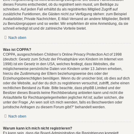
dieses Forums entscheidet, ob du registriert sein musst, um Beiträge zu
schreiben. Auf jeden Fall erhältst du als registriertes Mitglied Zugriff auf
zusätzliche Funktionen, die Gästen nicht zur Verfügung stehen: zum Beispiel
Avatarbilder, Private Nachrichten, E-Mail-Versand an andere Mitglieder, Beitritt
zu Benutzergruppen und so weiter. Wir empfehlen dir eine Anmeldung, da sie
schnell erledigt ist und dir zahlreiche Vorteile bietet.
Nach oben
Was ist COPPA?
COPPA, ausgeschrieben Children’s Online Privacy Protection Act of 1998
(deutsch: Gesetz zum Schutz der Privatsphäre von Kindern im Internet von
1998) ist ein Gesetz in den USA, welches festlegt, dass Websites, die
möglicherweise persönliche Daten von Kindern unter 13 Jahren erheben,
hierzu die Zustimmung der Eltern beziehungsweise des oder der
Erziehungsberechtigten benötigen. Wenn du dir unsicher bist, ob dies auf dich
oder die Website, auf der du dich zu registrieren versuchst, zutrifft, ziehe einen
rechtlichen Beistand zu Rate. Bitte beachte, dass phpBB Limited und der
Besitzer dieses Boards keine Rechtsberatung anbieten kann und nicht die
Anlaufstelle für Rechtsangelegenheiten jeglicher Art ist; außer solchen, die
unter der Frage „An wen soll ich mich wenden, falls es Beschwerden oder
juristische Anfragen zu diesem Forum gibt?“ behandelt werden.
Nach oben
Warum kann ich mich nicht registrieren?
Es kann sein, dass die Board-Administration die Registrierung komplett