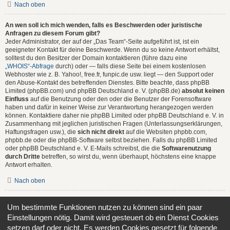
Nach oben
An wen soll ich mich wenden, falls es Beschwerden oder juristische
Anfragen zu diesem Forum gibt?
Jeder Administrator, der auf der „Das Team“-Seite aufgeführt ist, ist ein
geeigneter Kontakt für deine Beschwerde. Wenn du so keine Antwort erhältst,
solltest du den Besitzer der Domain kontaktieren (führe dazu eine
„WHOIS“-Abfrage
durch) oder — falls diese Seite bei einem kostenlosen
Webhoster wie z. B. Yahoo!, free.fr, funpic.de usw. liegt — den Support oder
den Abuse-Kontakt des betreffenden Dienstes. Bitte beachte, dass phpBB
Limited (phpBB.com) und phpBB Deutschland e. V. (phpBB.de)
absolut keinen
Einfluss
auf die Benutzung oder den oder die Benutzer der Forensoftware
haben und dafür in keiner Weise zur Verantwortung herangezogen werden
können. Kontaktiere daher nie phpBB Limited oder phpBB Deutschland e. V. in
Zusammenhang mit jeglichen juristischen Fragen (Unterlassungserklärungen,
Haftungsfragen usw.), die
sich nicht direkt
auf die Websiten phpbb.com,
phpbb.de oder die phpBB-Software selbst beziehen. Falls du phpBB Limited
oder phpBB Deutschland e. V. E-Mails schreibst, die die
Softwarenutzung
durch Dritte
betreffen, so wirst du, wenn überhaupt, höchstens eine knappe
Antwort erhalten.
Nach oben
Wie kann ich einen Administrator des Boards kontaktieren?
Um bestimmte Funktionen nutzen zu können sind ein paar
Alle Benutzer des Boards können das Kontaktformular nutzen, wenn die
Einstellungen nötig. Damit wird gesteuert ob ein Dienst Cookies
Funktion durch die Board-Administration aktiviert wurde.
Mitglieder des Boards können zusätzlich den Link „Das Team“ verwenden.
setzen darf oder nicht. Es werden Cookies gesetzt für folgende