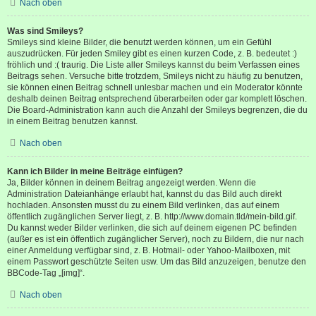
Nach oben
Was sind Smileys?
Smileys sind kleine Bilder, die benutzt werden können, um ein Gefühl
auszudrücken. Für jeden Smiley gibt es einen kurzen Code, z. B. bedeutet :)
fröhlich und :( traurig. Die Liste aller Smileys kannst du beim Verfassen eines
Beitrags sehen. Versuche bitte trotzdem, Smileys nicht zu häufig zu benutzen,
sie können einen Beitrag schnell unlesbar machen und ein Moderator könnte
deshalb deinen Beitrag entsprechend überarbeiten oder gar komplett löschen.
Die Board-Administration kann auch die Anzahl der Smileys begrenzen, die du
in einem Beitrag benutzen kannst.
Nach oben
Kann ich Bilder in meine Beiträge einfügen?
Ja, Bilder können in deinem Beitrag angezeigt werden. Wenn die
Administration Dateianhänge erlaubt hat, kannst du das Bild auch direkt
hochladen. Ansonsten musst du zu einem Bild verlinken, das auf einem
öffentlich zugänglichen Server liegt, z. B. http://www.domain.tld/mein-bild.gif.
Du kannst weder Bilder verlinken, die sich auf deinem eigenen PC befinden
(außer es ist ein öffentlich zugänglicher Server), noch zu Bildern, die nur nach
einer Anmeldung verfügbar sind, z. B. Hotmail- oder Yahoo-Mailboxen, mit
einem Passwort geschützte Seiten usw. Um das Bild anzuzeigen, benutze den
BBCode-Tag „[img]“.
Nach oben