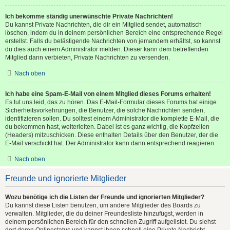
Ich bekomme ständig unerwünschte Private Nachrichten!
Du kannst Private Nachrichten, die dir ein Mitglied sendet, automatisch
löschen, indem du in deinem persönlichen Bereich eine entsprechende Regel
erstellst. Falls du belästigende Nachrichten von jemandem erhältst, so kannst
du dies auch einem Administrator melden. Dieser kann dem betreffenden
Mitglied dann verbieten, Private Nachrichten zu versenden.
Nach oben
Ich habe eine Spam-E-Mail von einem Mitglied dieses Forums erhalten!
Es tut uns leid, das zu hören. Das E-Mail-Formular dieses Forums hat einige
Sicherheitsvorkehrungen, die Benutzer, die solche Nachrichten senden,
identifizieren sollen. Du solltest einem Administrator die komplette E-Mail, die
du bekommen hast, weiterleiten. Dabei ist es ganz wichtig, die Kopfzeilen
(Headers) mitzuschicken. Diese enthalten Details über den Benutzer, der die
E-Mail verschickt hat. Der Administrator kann dann entsprechend reagieren.
Nach oben
Freunde und ignorierte Mitglieder
Wozu benötige ich die Listen der Freunde und ignorierten Mitglieder?
Du kannst diese Listen benutzen, um andere Mitglieder des Boards zu
verwalten. Mitglieder, die du deiner Freundesliste hinzufügst, werden in
deinem persönlichen Bereich für den schnellen Zugriff aufgelistet. Du siehst
dort deren Onlinestatus und kannst ihnen schnell eine Private Nachricht