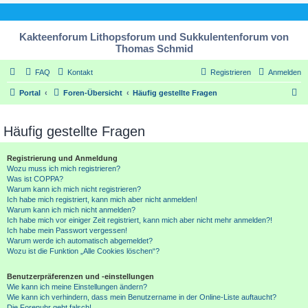
Kakteenforum Lithopsforum und Sukkulentenforum von
Thomas Schmid
FAQ
Kontakt
Registrieren
Anmelden
S
Portal
Foren-Übersicht
Häufig gestellte Fragen
u
c
Häufig gestellte Fragen
h
Registrierung und Anmeldung
e
Wozu muss ich mich registrieren?
Was ist COPPA?
Warum kann ich mich nicht registrieren?
Ich habe mich registriert, kann mich aber nicht anmelden!
Warum kann ich mich nicht anmelden?
Ich habe mich vor einiger Zeit registriert, kann mich aber nicht mehr anmelden?!
Ich habe mein Passwort vergessen!
Warum werde ich automatisch abgemeldet?
Wozu ist die Funktion „Alle Cookies löschen“?
Benutzerpräferenzen und -einstellungen
Wie kann ich meine Einstellungen ändern?
Wie kann ich verhindern, dass mein Benutzername in der Online-Liste auftaucht?
Die Forenuhr geht falsch!