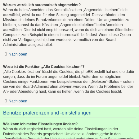
Warum werde ich automatisch abgemeldet?
Wenn du beim Anmelden das Kontrollkästchen „Angemeldet bleiben“ nicht
auswählst, wirst du nur für eine Sitzung angemeldet. Dies verhindert den
Missbrauch deines Benutzerkontos durch einen Dritten. Um angemeldet zu
bleiben, kannst du das Kästchen „Angemeldet bleiben“ beim Anmelden
auswählen. Dies ist nicht empfehlenswert, wenn du dich an einem öffentlichen
Computer, zum Beispiel in einem Internetcafé, befindest. Wenn diese Option
nicht zur Verfügung steht, dann wurde sie vermutlich von der Board-
Administration ausgeschaltet.
Nach oben
Wozu ist die Funktion „Alle Cookies löschen“?
„Alle Cookies löschen“ löscht die Cookies, die phpBB erstellt hat und die dafür
sorgen, dass du im Forum angemeldet bleibst. Außerdem ermöglichen
Cookies einige Funktionen, wie beispielsweise den „Gelesen“-Status – sofern
sie von der Board-Administration aktiviert wurden. Wenn du Probleme bei der
An- oder Abmeldung hast, kann es helfen, wenn du die Cookies löscht.
Nach oben
Benutzerpräferenzen und -einstellungen
Wie kann ich meine Einstellungen ändern?
Wenn du dich registriert hast, werden alle deine Einstellungen in der
Datenbank des Boards gespeichert. Um diese zu ändern, gehe in den
„Persönlichen Bereich“; der Link dazu wird meist oben auf der Seite angezeigt,