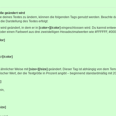
öße geändert wird
e deines Textes zu ändern, können die folgenden Tags genutzt werden. Beachte d
 die Darstellung des Textes erfolgt:
 wird geändert, in dem er in
[color=][/color]
eingeschlossen wird. Du kannst entwed
 oder einen Farbwert aus drei zweistelligen Hexadezimalwerten wie #FFFFFF, #000
lor]
o!
[/color]
n ähnlicher Weise mit
[size=][/size]
geändert. Dieser Tag ist abhängig von dem Temp
ischer Wert, der die Textgröße in Prozent angibt – beginnend standardmäßig mit 20
e]
in,
size]