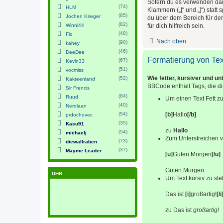
Sofern du es verwenden darf
(74)
HLM
Klammern („[“ und „]“) stat
(85)
Jochen Krieger
du über dem Bereich für de
(82)
Winni44
für dich hilfreich sein.
(48)
Flo
Nach oben
(90)
kahey
(46)
DeeDee
Formatierung von Tex
(67)
Kevin33
(51)
vocmiss
Wie fetter, kursiver und un
(52)
Kakteenland
BBCode enthält Tags, die d
Sir Frencis
(84)
Ruud
Um einen Text Fett z
(40)
Nerolaan
(54)
[b]
Hallo
[/b]
prdochovec
(35)
Kasu91
zu
Hallo
(54)
michaelj
Zum Unterstreichen 
(73)
diewallraben
(37)
Mayme Leader
[u]
Guten Morgen
[/u]
Guten Morgen
UHR
Um Text kursiv zu st
Das ist
[i]
großartig!
[/i
zu Das ist
großartig!