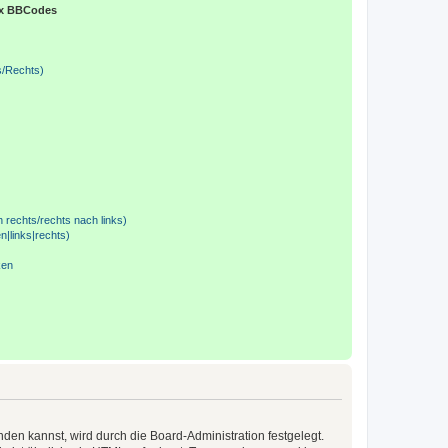
x BBCodes
)
s/Rechts)
h rechts/rechts nach links)
n|links|rechts)
ken
n kannst, wird durch die Board-Administration festgelegt.