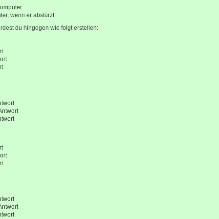
Computer
er, wenn er abstürzt
rdest du hingegen wie folgt erstellen:
rt
ort
rt
ntwort
Antwort
ntwort
rt
ort
rt
ntwort
Antwort
ntwort