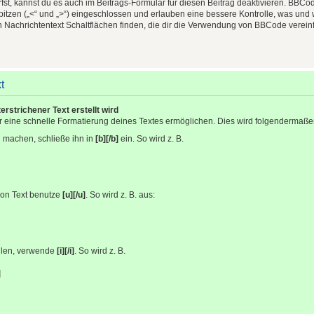
st, kannst du es auch im Beitrags-Formular für diesen Beitrag deaktivieren. BBC
t spitzen („<“ und „>“) eingeschlossen und erlauben eine bessere Kontrolle, was un
n Nachrichtentext Schaltflächen finden, die dir die Verwendung von BBCode verein
t
terstrichener Text erstellt wird
ir eine schnelle Formatierung deines Textes ermöglichen. Dies wird folgendermaß
u machen, schließe ihn in
[b][/b]
ein. So wird z. B.
von Text benutze
[u][/u]
. So wird z. B. aus:
ellen, verwende
[i][/i]
. So wird z. B.
]