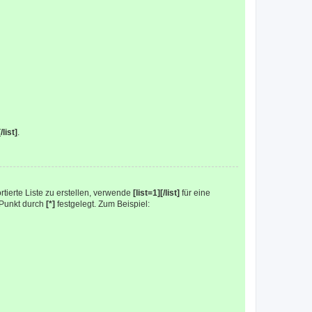
list]
.
ortierte Liste zu erstellen, verwende
[list=1][/list]
für eine
r Punkt durch
[*]
festgelegt. Zum Beispiel: