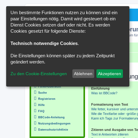
Um bestimmte Funktionen nutzen zu können sind ein
paar Einstellungen nötig. Damit wird gesteuert ob ein
Dienst Cookies setzen darf oder nicht. Es werden
Kakteenforu
Cookies gesetzt für folgende Dienste:
Forum für
Technisch notwendige Cookies
.
Schnellzugriff
FAQ
Kontakt
Die Einstellungen können später zu jedem Zeitpunkt
Portal
Foren-Übersicht
BBCode-Anleitung
geändert werden.
MENÜ
Zu den Cookie-Einstellungen
Ablehnen
Akzeptieren
BBCode-Anleitung
Inhalt
Foren-Übersicht
Einführung
Suche
Was ist BBCode?
Registrieren
Formatierung von Text
Hilfe
Wie fetter, kursiver und unterstr
FAQ
Wie die Textfarbe oder -größe 
BBCode-Anleitung
Kann ich Tags zur Formatierun
Nutzungsbedingungen
Zitieren und Ausgabe von Tex
Datenschutzrichtlinie
Text in Antworten zitieren