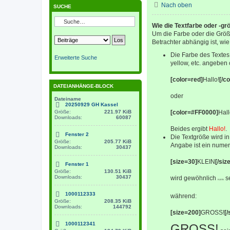
Nach oben
SUCHE
Wie die Textfarbe oder -gr
Um die Farbe oder die Größ
Betrachter abhängig ist, wie
Die Farbe des Textes
Erweiterte Suche
yellow, etc. angeben
[color=red]
Hallo!
[/co
DATEIANHÄNGE-BLOCK
oder
Dateiname
20250929 GH Kassel
Größe:
221.97 KiB
[color=#FF0000]
Hall
Downloads:
60087
Beides ergibt
Hallo!
.
Fenster 2
Die Textgröße wird i
Größe:
205.77 KiB
Angabe ist ein numer
Downloads:
30437
[size=30]
KLEIN
[/siz
Fenster 1
Größe:
130.51 KiB
Downloads:
30437
wird gewöhnlich
se
KLEIN
1000112333
während:
Größe:
208.35 KiB
Downloads:
144792
[size=200]
GROSS!
[/
1000112341
GROSS!