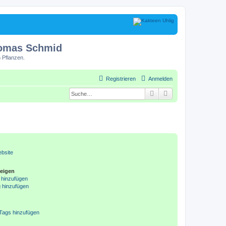
homas Schmid
 Pflanzen.
Registrieren
Anmelden
Suche
Erweiterte Suche
ebsite
zeigen
g hinzufügen
g hinzufügen
 Tags hinzufügen