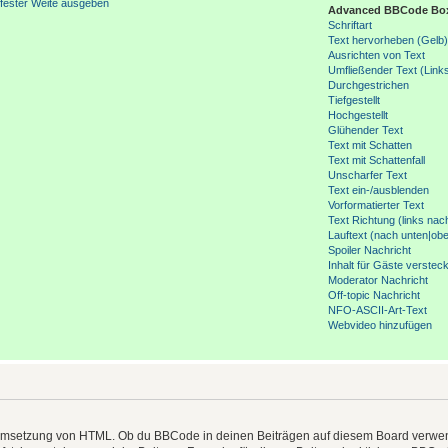
fester Weite ausgeben
Advanced BBCode Bo
Schriftart
Text hervorheben (Gelb
Ausrichten von Text
Umfließender Text (Link
Durchgestrichen
Tiefgestellt
Hochgestellt
Glühender Text
Text mit Schatten
Text mit Schattenfall
Unscharfer Text
Text ein-/ausblenden
Vorformatierter Text
Text Richtung (links nac
Lauftext (nach unten|obe
Spoiler Nachricht
Inhalt für Gäste verstec
Moderator Nachricht
Off-topic Nachricht
NFO-ASCII-Art-Text
Webvideo hinzufügen
Umsetzung von HTML. Ob du BBCode in deinen Beiträgen auf diesem Board verwende