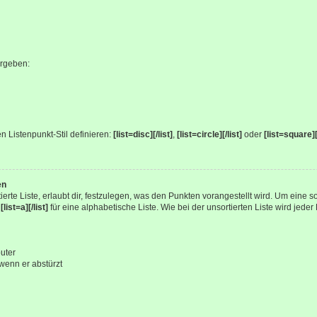
ergeben:
n Listenpunkt-Stil definieren:
[list=disc][/list]
,
[list=circle][/list]
oder
[list=square][/
en
tierte Liste, erlaubt dir, festzulegen, was den Punkten vorangestellt wird. Um eine s
v
[list=a][/list]
für eine alphabetische Liste. Wie bei der unsortierten Liste wird jede
uter
wenn er abstürzt