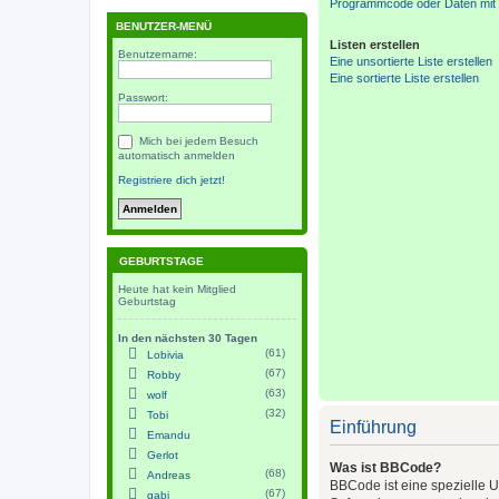
Programmcode oder Daten mit 
BENUTZER-MENÜ
Listen erstellen
Benutzername:
Eine unsortierte Liste erstellen
Eine sortierte Liste erstellen
Passwort:
Mich bei jedem Besuch
automatisch anmelden
Registriere dich jetzt!
GEBURTSTAGE
Heute hat kein Mitglied
Geburtstag
In den nächsten 30 Tagen
(61)
Lobivia
(67)
Robby
(63)
wolf
(32)
Tobi
Einführung
Emandu
Gerlot
Was ist BBCode?
(68)
Andreas
BBCode ist eine spezielle 
(67)
gabi