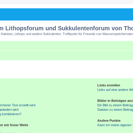
m Lithopsforum und Sukkulentenforum von T
 Kakteen, Lithops und andere Sukkulenten. Treffpunkt für Freunde von Wasserspeichernden
Links erstellen
Links auf eine andere W
Bilder in Beiträgen an
ichener Text erstellt wird
Ein Bild zu einem Beitra
geändert wird
Dateien zu einem Beitra
g kombinieren?
Andere Punkte
t mit fester Weite
Kann ich meine eigenen