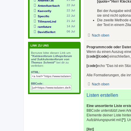
Andrew736
[quote="Herr Klecks
22 Jul
AntonAuerbach
Bei der Ausgabe wird
22 Jul
Kaevorlly
sie sind nicht optional
22 Jul
Specific
Die zweite Methode e
21 Jul
TillmannLind
der Text in einem Zit
14 Jul
ramfuture
06 Jul
DavidSeifert
Nach oben
LINK ZU UNS
Programmcode oder Daten 
Wenn du einen Auszug eines 
Benutze bitte diesen Link um
[code][/code]
einschließen, 
"Kakteenforum Lithopsforum
und Sukkulentenforum von
Thomas Schmid"
bei dir zu
[code]
echo "Das ist ein St
verlinken:
HTML:
Alle Formatierungen, die i
BBCode:
Nach oben
Listen erstellen
Eine unsortierte Liste erst
BBCode unterstützt zwei Arte
Elemente deiner Liste hint
Aufzählungspunkt mit
[*]
. U
[list]