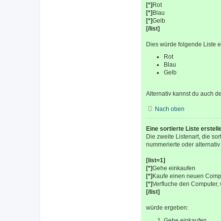
[*]
Rot
[*]
Blau
[*]
Gelb
[/list]
Dies würde folgende Liste 
Rot
Blau
Gelb
Alternativ kannst du auch de
Nach oben
Eine sortierte Liste erstell
Die zweite Listenart, die sor
nummerierte oder alternati
[list=1]
[*]
Gehe einkaufen
[*]
Kaufe einen neuen Comp
[*]
Verfluche den Computer, 
[/list]
würde ergeben:
Gehe einkaufen