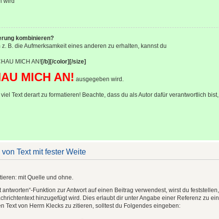
n wird
ierung kombinieren?
 z. B. die Aufmerksamkeit eines anderen zu erhalten, kannst du
HAU MICH AN!
[/b][/color][/size]
AU MICH AN!
ausgegeben wird.
viel Text derart zu formatieren! Beachte, dass du als Autor dafür verantwortlich bis
von Text mit fester Weite
itieren: mit Quelle und ohne.
t antworten“-Funktion zur Antwort auf einen Beitrag verwendest, wirst du feststellen
richtentext hinzugefügt wird. Dies erlaubt dir unter Angabe einer Referenz zu e
nen Text von Herrn Klecks zu zitieren, solltest du Folgendes eingeben: