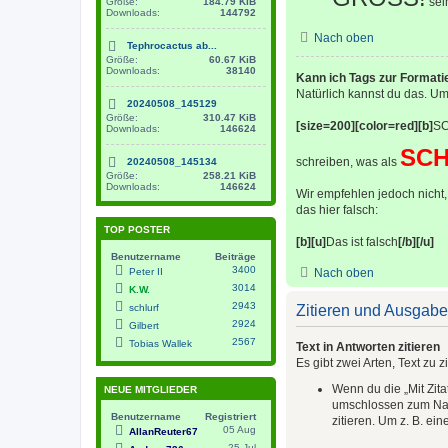
sei
Größe:
184.79 KiB
Downloads:
144792
Nach oben
Tephrocactus ab...
Größe:
60.67 KiB
Downloads:
38140
Kann ich Tags zur Format
Natürlich kannst du das. Um
20240508_145129
Größe:
310.47 KiB
[size=200][color=red][b]
SC
Downloads:
146624
SCH
schreiben, was als
20240508_145134
Größe:
258.21 KiB
Downloads:
146624
Wir empfehlen jedoch nicht, 
das hier falsch:
TOP POSTER
[b][u]
Das ist falsch
[/b][/u]
Benutzername
Beiträge
3400
Peter II
Nach oben
3014
K.W.
2943
schlurf
Zitieren und Ausgabe 
2924
Gilbert
2567
Tobias Wallek
Text in Antworten zitieren
Es gibt zwei Arten, Text zu z
Wenn du die „Mit Zita
NEUE MITGLIEDER
umschlossen zum Nach
Benutzername
Registriert
zitieren. Um z. B. ei
05 Aug
AllanReuter67
25 Jul