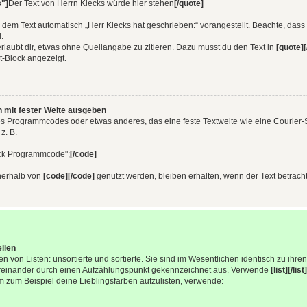
"]
Der Text von Herrn Klecks würde hier stehen
[/quote]
 dem Text automatisch „Herr Klecks hat geschrieben:“ vorangestellt. Beachte, das
.
rlaubt dir, etwas ohne Quellangabe zu zitieren. Dazu musst du den Text in
[quote][
at-Block angezeigt.
mit fester Weite ausgeben
Programmcodes oder etwas anderes, das eine feste Textweite wie eine Courier-Schr
z. B.
ück Programmcode";
[/code]
nnerhalb von
[code][/code]
genutzt werden, bleiben erhalten, wenn der Text betracht
ellen
n von Listen: unsortierte und sortierte. Sie sind im Wesentlichen identisch zu ihr
ereinander durch einen Aufzählungspunkt gekennzeichnet aus. Verwende
[list][/list]
m zum Beispiel deine Lieblingsfarben aufzulisten, verwende: