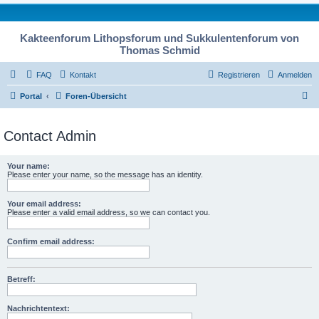
Kakteenforum Lithopsforum und Sukkulentenforum von
Thomas Schmid
FAQ
Kontakt
Registrieren
Anmelden
S
Portal
Foren-Übersicht
u
c
Contact Admin
h
e
Your name:
Please enter your name, so the message has an identity.
Your email address:
Please enter a valid email address, so we can contact you.
Confirm email address:
Betreff:
Nachrichtentext: