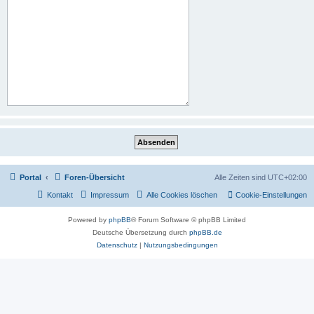
Portal
Foren-Übersicht
Alle Zeiten sind
UTC+02:00
Kontakt
Impressum
Alle Cookies löschen
Cookie-Einstellungen
Powered by
phpBB
® Forum Software © phpBB Limited
Deutsche Übersetzung durch
phpBB.de
Datenschutz
|
Nutzungsbedingungen