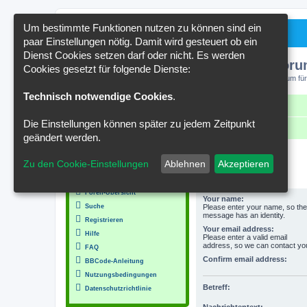
Um bestimmte Funktionen nutzen zu können sind ein
paar Einstellungen nötig. Damit wird gesteuert ob ein
Dienst Cookies setzen darf oder nicht. Es werden
Kakteenforu
Cookies gesetzt für folgende Dienste:
Forum für
Technisch notwendige Cookies
.
Schnellzugriff
FAQ
Kontakt
Die Einstellungen können später zu jedem Zeitpunkt
Portal
Foren-Übersicht
geändert werden.
MENÜ
Zu den Cookie-Einstellungen
Ablehnen
Akzeptieren
Contact Admin
Inhalt
Foren-Übersicht
Your name:
Suche
Please enter your name, so the
message has an identity.
Registrieren
Your email address:
Hilfe
Please enter a valid email
address, so we can contact yo
FAQ
Confirm email address:
BBCode-Anleitung
Nutzungsbedingungen
Betreff:
Datenschutzrichtlinie
Nachrichtentext: