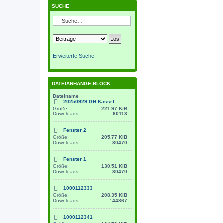
SUCHE
Erweiterte Suche
DATEIANHÄNGE-BLOCK
Dateiname
20250929 GH Kassel
Größe:
221.97 KiB
Downloads:
60113
Fenster 2
Größe:
205.77 KiB
Downloads:
30470
Fenster 1
Größe:
130.51 KiB
Downloads:
30470
1000112333
Größe:
208.35 KiB
Downloads:
144867
1000112341