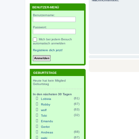
BENUTZER-MENÜ
Benutzername:
Passwort:
Mich bei jedem Besuch
automatisch anmelden
Registriere dich jetzt!
GEBURTSTAGE
Heute hat kein Mitglied
Geburtstag
In den nächsten 30 Tagen
(61)
Lobivia
(67)
Robby
(63)
wolf
(32)
Tobi
Emandu
Gerlot
(68)
Andreas
(67)
gabi