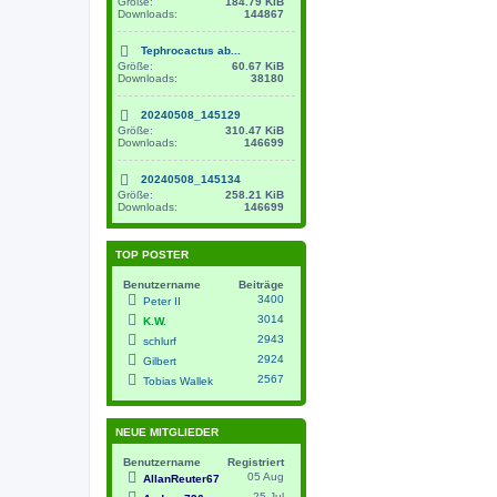
Größe:
184.79 KiB
Downloads:
144867
Tephrocactus ab...
Größe:
60.67 KiB
Downloads:
38180
20240508_145129
Größe:
310.47 KiB
Downloads:
146699
20240508_145134
Größe:
258.21 KiB
Downloads:
146699
TOP POSTER
Benutzername
Beiträge
3400
Peter II
3014
K.W.
2943
schlurf
2924
Gilbert
2567
Tobias Wallek
NEUE MITGLIEDER
Benutzername
Registriert
05 Aug
AllanReuter67
25 Jul