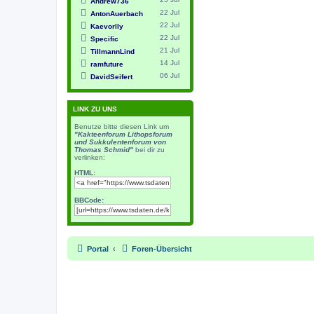
Andrew736
22 Jul
AntonAuerbach
22 Jul
Kaevorlly
22 Jul
Specific
21 Jul
TillmannLind
14 Jul
ramfuture
06 Jul
DavidSeifert
LINK ZU UNS
Benutze bitte diesen Link um
"Kakteenforum Lithopsforum
und Sukkulentenforum von
Thomas Schmid"
bei dir zu
verlinken:
HTML:
BBCode:
Portal
Foren-Übersicht