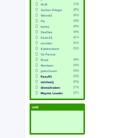
(74)
HLM
(85)
Jochen Krieger
(82)
Winni44
(48)
Flo
(90)
kahey
(46)
DeeDee
(67)
Kevin33
(51)
vocmiss
(52)
Kakteenland
Sir Frencis
(84)
Ruud
(40)
Nerolaan
(54)
prdochovec
(35)
Kasu91
(54)
michaelj
(73)
diewallraben
(37)
Mayme Leader
UHR