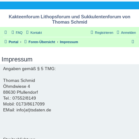
Kakteenforum Lithopsforum und Sukkulentenforum von
Thomas Schmid
FAQ
Kontakt
Registrieren
Anmelden
S
Portal
Foren-Übersicht
Impressum
u
c
Impressum
h
Angaben gemäß § 5 TMG:
e
Thomas Schmid
Öhmdwiese 4
88630 Pfullendorf
Tel.: 07552/8149
Mobil: 0173/8617099
EMail: info(at)tsdaten.de