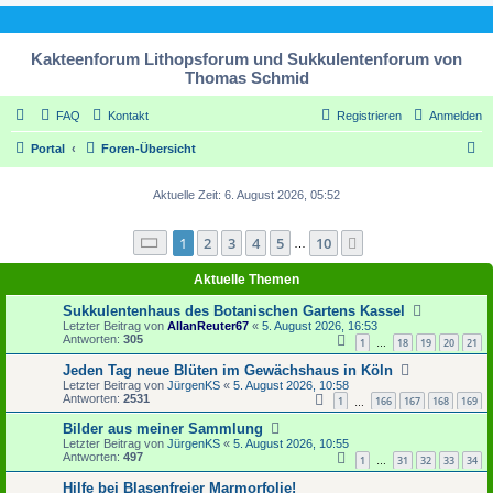
Kakteenforum Lithopsforum und Sukkulentenforum von
Thomas Schmid
FAQ
Kontakt
Registrieren
Anmelden
S
Portal
Foren-Übersicht
u
Aktuelle Zeit: 6. August 2026, 05:52
c
h
Seite
1
von
10
1
2
3
4
5
10
Nächste
…
e
Aktuelle Themen
Sukkulentenhaus des Botanischen Gartens Kassel
Letzter Beitrag von
AllanReuter67
«
5. August 2026, 16:53
Antworten:
305
1
18
19
20
21
…
Jeden Tag neue Blüten im Gewächshaus in Köln
Letzter Beitrag von
JürgenKS
«
5. August 2026, 10:58
Antworten:
2531
1
166
167
168
169
…
Bilder aus meiner Sammlung
Letzter Beitrag von
JürgenKS
«
5. August 2026, 10:55
Antworten:
497
1
31
32
33
34
…
Hilfe bei Blasenfreier Marmorfolie!