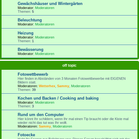
Gewächshäuser und Wintergärten
Moderator:
Moderatoren
Themen:
5
Beleuchtung
Moderator:
Moderatoren
Heizung
Moderator:
Moderatoren
Themen:
1
Bewässerung
Moderator:
Moderatoren
off topic
Fotowettbewerb
Hier finden in Abständen von 3 Monaten Fotowettbewerbe mit EIGENEN
Bildern statt.
Moderatoren:
Wetterhex
,
Sammy
,
Moderatoren
Themen:
39
Kochen und Backen / Cooking and baking
Moderator:
Moderatoren
Themen:
3
Rund um den Computer
Hier könnt Ihr schildern, wenn Ihr mal einen Tip braucht oder die Kiste mal
wieder nicht das tut was Ihr wollt.
Moderatoren:
Sammy
,
Moderatoren
Fotoecke
Habt Ihr Fragen zur Belichtung usw. Dieses Forum beschäftigt sich mit der