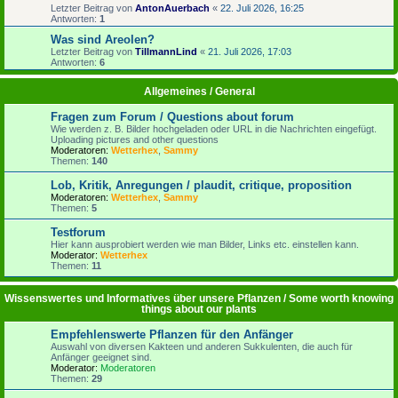
Letzter Beitrag von
AntonAuerbach
«
22. Juli 2026, 16:25
Antworten:
1
Was sind Areolen?
Letzter Beitrag von
TillmannLind
«
21. Juli 2026, 17:03
Antworten:
6
Allgemeines / General
Fragen zum Forum / Questions about forum
Wie werden z. B. Bilder hochgeladen oder URL in die Nachrichten eingefügt.
Uploading pictures and other questions
Moderatoren:
Wetterhex
,
Sammy
Themen:
140
Lob, Kritik, Anregungen / plaudit, critique, proposition
Moderatoren:
Wetterhex
,
Sammy
Themen:
5
Testforum
Hier kann ausprobiert werden wie man Bilder, Links etc. einstellen kann.
Moderator:
Wetterhex
Themen:
11
Wissenswertes und Informatives über unsere Pflanzen / Some worth knowing
things about our plants
Empfehlenswerte Pflanzen für den Anfänger
Auswahl von diversen Kakteen und anderen Sukkulenten, die auch für
Anfänger geeignet sind.
Moderator:
Moderatoren
Themen:
29