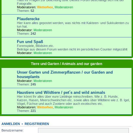
Fotografie.
Moderatoren:
Wetterhex
,
Moderatoren
Themen:
52
Plauderecke
Hier kann alles gepostet werden, was nichts mit Kakteen- und Sukkulenten zu
tun hat.
Moderator:
Moderatoren
Themen:
242
Fun und Spaß
Forenspiele, Blödsinn etc.
Beiträge aus diesem Forum werden nicht im persönlichen Counter mitgezählt
Moderator:
Moderatoren
Tiere und Garten / Animals and our garden
Unser Garten und Zimmerpflanzen / our Garden and
houseplants
Moderator:
Moderatoren
Themen:
245
Haustiere und Wildtiere / pet´s and wild animals
Hier könnt Ihr alles über eure Lieblinge reinschreiben. Wie z. B. Hunde,
Katzen, Hasen, Meerschweinchen etc. sowie alles über Wildtiere wie z. B. Igel,
Vögel, Füchse und auch Zootiere oder auch exotisches etc.
Moderatoren:
Wetterhex
,
Moderatoren
Themen:
221
ANMELDEN
•
REGISTRIEREN
Benutzername: