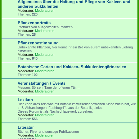
Allgemeines über die Haltung und Pflege von Kakteen und
anderen Sukkulenten
Moderator:
Moderatoren
Themen:
220
Pflanzenportraits
Portraits von ausgewählten Pflanzen
Moderator:
Moderatoren
Themen:
28
Pflanzenbestimmung
Unbekannte Pflanzen, hier könnt Ihr ein Bild von eurem unbekannten Liebling
einstellen.
Moderator:
Moderatoren
Themen:
840
Botanische Gärten und Kakteen- Sukkulentengärtnereien
Moderator:
Moderatoren
Themen:
102
Veranstaltungen / Events
Messen, Börsen, Tage der offenen Tür.....
Moderator:
Moderatoren
Lexikon
Hier kann alles rein was mit Botanik im wissenschaftlichen Sinne zutun hat, wie
z. B. Abhandlungen, Fachbegriffe aus der Botanik, Links...
Dieses Forum ist als Nachschlagewerk zu sehen.
Moderator:
Moderatoren
Themen:
556
Literatur
Bücher, Flyer und sonstige Publikationen
Moderator:
Moderatoren
Themen:
83