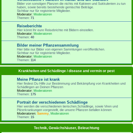
Bilder von sonstigen Planzen die nichts mit Kakteen und Sukkulenten zu tun
haben, sowie bereits bestehende gemischte Beiträge.
Sichtbar nur für registrierte Mitglieder.
Moderator:
Moderatoren
Themen:
71
Reiseberichte
Hier könnt Ihr eure Reisebrichte mit Bildern einstellen.
Moderator:
Moderatoren
Themen:
40
Bilder meiner Pflanzensammlung
Hier bitte nur Bilder von eigenen Sammlungen veröffentlichen.
Sichtbar nur für registrierte Mitglieder.
Moderator:
Moderatoren
Themen:
114
Krankheiten und Schädlinge / disease and vermin or pest
Meine Pflanze ist krank
Hier findest Du Hilfe zur Bestimmung und Bekämpfung von Krankheiten und
Schädlingen an Deinen Pflanzen
Moderator:
Moderatoren
Themen:
175
Portrait der verschiedenen Schädlinge
Hier werden die verschiedenen tierischen,Schädlinge, sowie Viren und
Pilzerkrankungen vorgestellt, die unsere Pflanzen befallen können
Moderatoren:
Sammy
,
Moderatoren
Themen:
15
Technik, Gewächshäuser, Beleuchtung