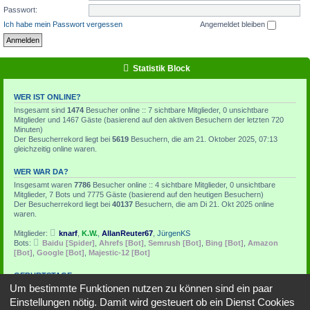
Passwort:
Ich habe mein Passwort vergessen
Angemeldet bleiben
Statistik Block
WER IST ONLINE?
Insgesamt sind
1474
Besucher online :: 7 sichtbare Mitglieder, 0 unsichtbare
Mitglieder und 1467 Gäste (basierend auf den aktiven Besuchern der letzten 720
Minuten)
Der Besucherrekord liegt bei
5619
Besuchern, die am 21. Oktober 2025, 07:13
gleichzeitig online waren.
WER WAR DA?
Insgesamt waren
7786
Besucher online :: 4 sichtbare Mitglieder, 0 unsichtbare
Mitglieder, 7 Bots und 7775 Gäste (basierend auf den heutigen Besuchern)
Der Besucherrekord liegt bei
40137
Besuchern, die am Di 21. Okt 2025 online
waren.
Mitglieder:
knarf
,
K.W.
,
AllanReuter67
,
JürgenKS
Bots:
Baidu [Spider]
,
Ahrefs [Bot]
,
Semrush [Bot]
,
Bing [Bot]
,
Amazon
[Bot]
,
Google [Bot]
,
Majestic-12 [Bot]
GEBURTSTAGE
Um bestimmte Funktionen nutzen zu können sind ein paar
Heute hat kein Mitglied Geburtstag
Einstellungen nötig. Damit wird gesteuert ob ein Dienst Cookies