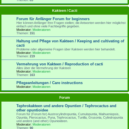
Kakteen / Cacti
Forum für Anfänger Forum for beginners
Hier können Anfänger Ihre Fragen stellen; die Antworten werden hier möglichst
einfach und ohne viele Fachbegriffe gegeben.
Moderator:
Moderatoren
Themen:
151
Haltung und Pflege von Kakteen / Keeping and cultivating of
cacti
Probleme oder allgemeine Fragen über Kakteen werden hier behandelt.
Moderator:
Moderatoren
Themen:
219
Vermehrung von Kakteen / Reproduction of cacti
Alles über die Vermehrung der Kakteen
Moderator:
Moderatoren
Themen:
163
Pflegeanleitungen / Care instructions
Moderator:
Moderatoren
Forum
Tephrokakteen und andere Opuntien / Tephrocactus and
other opuntioidee
Forum für (Forum for) Austrocylindropuntia, Cumulopuntia, Maihueniopsis,
Opuntia, Pterocactus, Puna, Tephrocactus, Tunilla, Grusonia, Cylindropuntia
und andere (and other) Opunioideen.
Moderator:
Moderatoren
Themen:
90